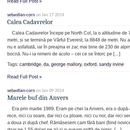
Read Full Post »
sebastian-corn
on Jan 17 2014
Calea Cadavrelor
Calea Cadavrelor începe pe North Col, la o altitudine de
metri, și se termină pe Vârful Everest, la 8848 de metri. Nu a
nu e asfaltată, iar în preajma ei zac mai bine de 230 de alpini
bocnă. Nu-i ia nimeni de acolo – cei ce se întorc pe […]
Tags:
cambridge
,
da
,
george mallory
,
oxford
,
sandy irvine
Read Full Post »
sebastian-corn
on Jan 09 2014
Marele buf din Anvers
Era prin martie 1989. Eram pe chei la Anvers, era o după
rece, nici cu soare, dar nici cu ploaie, nici cu nor, dar nici s
a doua zi după chef. Rămăsesem cam fără bani (fiind novi
doar pe 1,55 dolari pe zi) și n-aveam poftă de nimic, […]