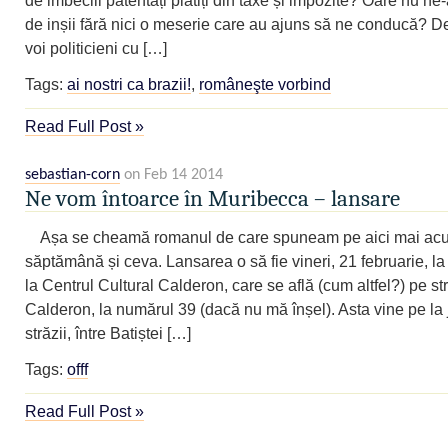
de inșii fără nici o meserie care au ajuns să ne conducă? D
voi politicieni cu […]
Tags:
ai nostri ca brazii!
,
româneşte vorbind
Read Full Post »
sebastian-corn
on Feb 14 2014
Ne vom întoarce în Muribecca – lansare
Așa se cheamă romanul de care spuneam pe aici mai ac
săptămână și ceva. Lansarea o să fie vineri, 21 februarie, la
la Centrul Cultural Calderon, care se află (cum altfel?) pe st
Calderon, la numărul 39 (dacă nu mă înșel). Asta vine pe la
străzii, între Batiștei […]
Tags:
offf
Read Full Post »