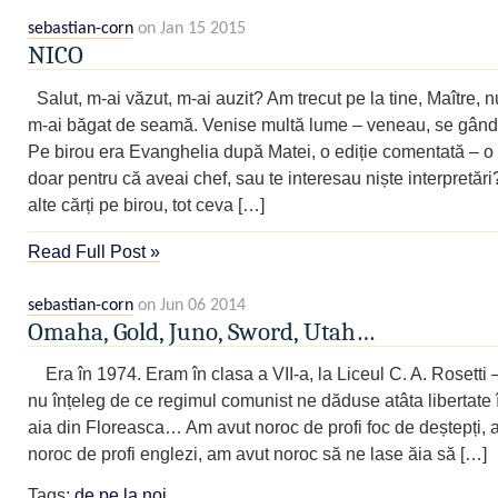
sebastian-corn
on Jan 15 2015
NICO
Salut, m-ai văzut, m-ai auzit? Am trecut pe la tine, Maître, n
m-ai băgat de seamă. Venise multă lume – veneau, se gând
Pe birou era Evanghelia după Matei, o ediție comentată – o 
doar pentru că aveai chef, sau te interesau niște interpretări
alte cărți pe birou, tot ceva […]
Read Full Post »
sebastian-corn
on Jun 06 2014
Omaha, Gold, Juno, Sword, Utah…
Era în 1974. Eram în clasa a VII-a, la Liceul C. A. Rosetti 
nu înțeleg de ce regimul comunist ne dăduse atâta libertate 
aia din Floreasca… Am avut noroc de profi foc de deștepți, 
noroc de profi englezi, am avut noroc să ne lase ăia să […]
Tags:
de pe la noi