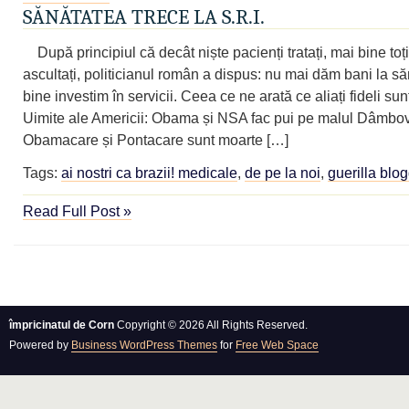
SĂNĂTATEA TRECE LA S.R.I.
După principiul că decât niște pacienți tratați, mai bine toți
ascultați, politicianul român a dispus: nu mai dăm bani la să
bine investim în servicii. Ceea ce ne arată ce aliați fideli su
Uimite ale Americii: Obama și NSA fac pui pe malul Dâmboviț
Obamacare și Pontacare sunt moarte […]
Tags:
ai nostri ca brazii! medicale
,
de pe la noi
,
guerilla blo
Read Full Post »
împricinatul de Corn
Copyright © 2026 All Rights Reserved.
Powered by
Business WordPress Themes
for
Free Web Space