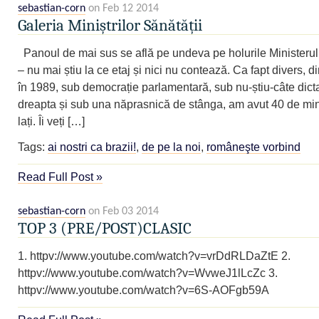
sebastian-corn
on Feb 12 2014
Galeria Miniștrilor Sănătății
Panoul de mai sus se află pe undeva pe holurile Ministerul
– nu mai știu la ce etaj și nici nu contează. Ca fapt divers, 
în 1989, sub democrație parlamentară, sub nu-știu-câte dicta
dreapta și sub una năprasnică de stânga, am avut 40 de mini
lați. Îi veți […]
Tags:
ai nostri ca brazii!
,
de pe la noi
,
româneşte vorbind
Read Full Post »
sebastian-corn
on Feb 03 2014
TOP 3 (PRE/POST)CLASIC
1. httpv://www.youtube.com/watch?v=vrDdRLDaZtE 2.
httpv://www.youtube.com/watch?v=WvweJ1lLcZc 3.
httpv://www.youtube.com/watch?v=6S-AOFgb59A