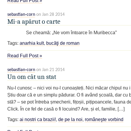
Read Full Post »
sebastian-corn
on Jan 28 2014
Mi-a apărut o carte
Se cheamă: „Ne vom întoarce în Muribecca”
Tags:
anarhia kult
,
bucăţi de roman
Read Full Post »
sebastian-corn
on Jan 21 2014
Un om cât un stat
Nu-l cunosc – nici voi nu-l cunoașteți. Nici măcar chipul nu i
Știu doar că e un simplu pădurar. O fi având școală, dar cu 
stă? – se pot întreba șmecherii, fițoșii, pițipoancele, fauna d
Click. În ce fel de casă o fi locuind? Are, și el, familie, […]
Tags:
ai nostri ca brazii!
,
de pe la noi
,
româneşte vorbind