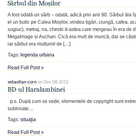
Sârbul din Moșilor
A fost odată un sârb – odată, adică prin anii 90. Sârbul ăla îș
el un butic pe Calea Moșilor, vindea țigări, ciungă, cafea, a
sugiuc), metraj, na, chestii d-astea care mergeau în era de d
MegaImage și Auchan. Cică era mult de muncă, dar se câști
iar sârbul era mulțumit de […]
Tags:
legenda urbana
Read Full Post »
sebastian-corn
on Dec 08 2013
BD-ul Haralambinei
p.s. După cum se vede, elementele de copyright sunt extr
subliniate…
Tags:
situaţia
Read Full Post »