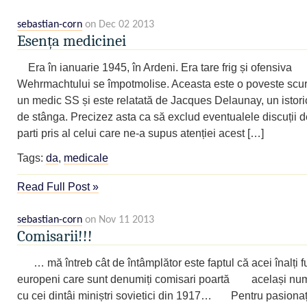
sebastian-corn
on Dec 02 2013
Esența medicinei
Era în ianuarie 1945, în Ardeni. Era tare frig și ofensiva
Wehrmachtului se împotmolise. Aceasta este o poveste scu
un medic SS și este relatată de Jacques Delaunay, un istori
de stânga. Precizez asta ca să exclud eventualele discuții 
parti pris al celui care ne-a supus atenției acest […]
Tags:
da
,
medicale
Read Full Post »
sebastian-corn
on Nov 11 2013
Comisarii!!!
… mă întreb cât de întâmplător este faptul că acei înalți f
europeni care sunt denumiți comisari poartă același nu
cu cei dintâi miniștri sovietici din 1917… Pentru pasionații