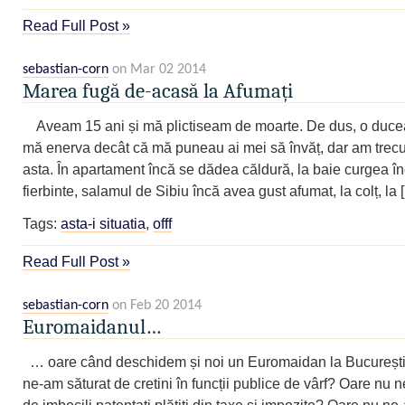
Read Full Post »
sebastian-corn
on Mar 02 2014
Marea fugă de-acasă la Afumați
Aveam 15 ani și mă plictiseam de moarte. De dus, o duce
mă enerva decât că mă puneau ai mei să învăț, dar am trecut 
asta. În apartament încă se dădea căldură, la baie curgea î
fierbinte, salamul de Sibiu încă avea gust afumat, la colț, la 
Tags:
asta-i situatia
,
offf
Read Full Post »
sebastian-corn
on Feb 20 2014
Euromaidanul…
… oare când deschidem și noi un Euromaidan la Bucureșt
ne-am săturat de cretini în funcții publice de vârf? Oare nu 
de imbecili patentați plătiți din taxe și impozite? Oare nu ne