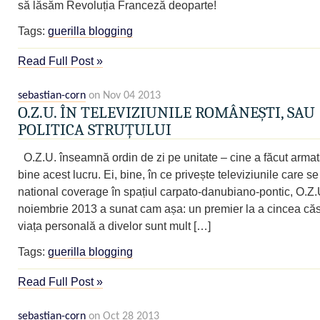
să lăsăm Revoluția Franceză deoparte!
Tags:
guerilla blogging
Read Full Post »
sebastian-corn
on Nov 04 2013
O.Z.U. ÎN TELEVIZIUNILE ROMÂNEȘTI, SAU
POLITICA STRUȚULUI
O.Z.U. înseamnă ordin de zi pe unitate – cine a făcut armata
bine acest lucru. Ei, bine, în ce privește televiziunile care s
national coverage în spațiul carpato-danubiano-pontic, O.Z.
noiembrie 2013 a sunat cam așa: un premier la a cincea căs
viața personală a divelor sunt mult […]
Tags:
guerilla blogging
Read Full Post »
sebastian-corn
on Oct 28 2013