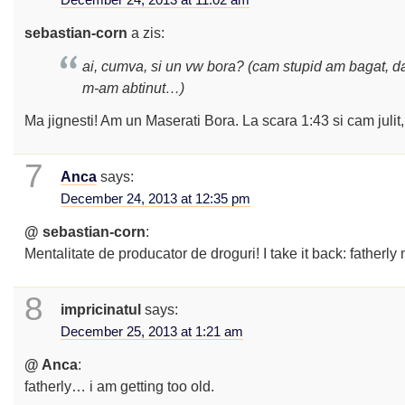
December 24, 2013 at 11:02 am
sebastian-corn
a zis:
ai, cumva, si un vw bora? (cam stupid am bagat, d
m-am abtinut…)
Ma jignesti! Am un Maserati Bora. La scara 1:43 si cam julit, 
7
Anca
says:
December 24, 2013 at 12:35 pm
@ sebastian-corn
:
Mentalitate de producator de droguri! I take it back: fatherly
8
impricinatul
says:
December 25, 2013 at 1:21 am
@ Anca
:
fatherly… i am getting too old.