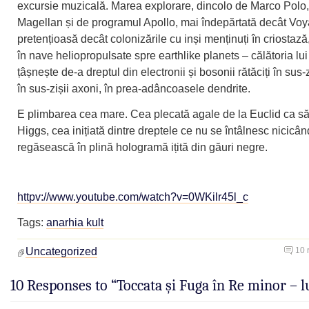
excursie muzicală. Marea explorare, dincolo de Marco Polo,
Magellan și de programul Apollo, mai îndepărtată decât Voy
pretențioasă decât colonizările cu inși menținuți în criostază
în nave heliopropulsate spre earthlike planets – călătoria lu
țâșnește de-a dreptul din electronii și bosonii rătăciți în sus-
în sus-zișii axoni, în prea-adâncoasele dendrite.
E plimbarea cea mare. Cea plecată agale de la Euclid ca să
Higgs, cea inițiată dintre dreptele ce nu se întâlnesc nicicâ
regăsească în plină hologramă ițită din găuri negre.
httpv://www.youtube.com/watch?v=0WKilr45l_c
Tags:
anarhia kult
Uncategorized
10 
10 Responses to “Toccata și Fuga în Re minor – 