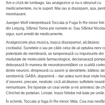
Am o criză de lumbago. Iau analgezice și nu-s obișnuit cu
medicamentele, nu le suport. Mai iau și diazepam, așa, pent
miorelaxant.
Juergen Wolf interpretează Toccata și Fuga în Re minor într
din Leipzig, Sfântul Toma pre numele ei. Sau Sfântul Nicola
sigur, sunt amețit de medicamente.
Analgezicele plus muzica, bașca diazepamul, alcătuiesc
cocktailul. Sunetele o iau pe căile celui de-al optulea nerv 
potențiale de membrană, se tamponează cu impulsurile din
modulate de moleculele farmacologice, declanșează pompe
debușează în mareea de neurotransmițători ce scaldă cortex
dintre neuroni, dimpreună cu axonii și dendritele, băltesc de
serotonină, GABA, dopamină – dar astea sunt doar niște
ho
d`oeuvres
, precare, neștiute: cică alcătuiesc sufletele noast
nemuritoare. Îmi lipsește un ceai verde și-mi amintesc de c
Clinchet de porțelan. Liniște. Inazo Nitobe mă bate pe umăr.
În schimb, Toccata și fuga în Re minor. Mda. Cea mai nesfâr