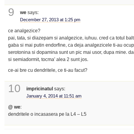
9
we
says:
December 27, 2013 at 1:25 pm
ce analgezice?
pai, tata, si diazepam si analgezice, iuhuu. cred ca totul balt
gaba si mai putin endorfine, ca deja analgezicele ti-au ocupat
serotonina si dopamina sunt un pic mai usor, dupa mine. da
si semiadormit, tocma’ alea 2 sunt jos.
ce-ai bre cu dendritele, ce ti-au facut?
10
impricinatul
says:
January 4, 2014 at 11:51 am
@ we
:
dendritele o incasasera pe la L4 – L5