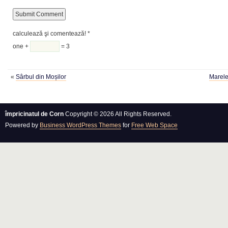
calculează şi comentează!
*
one +
= 3
«
Sârbul din Moșilor
Marele
împricinatul de Corn
Copyright © 2026 All Rights Reserved.
Powered by
Business WordPress Themes
for
Free Web Space