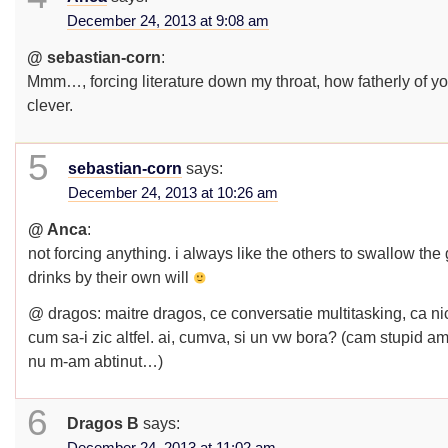
December 24, 2013 at 9:08 am
@ sebastian-corn
:
Mmm…, forcing literature down my throat, how fatherly of y
clever.
5
sebastian-corn
says:
December 24, 2013 at 10:26 am
@ Anca
:
not forcing anything. i always like the others to swallow the
drinks by their own will
@ dragos: maitre dragos, ce conversatie multitasking, ca nic
cum sa-i zic altfel. ai, cumva, si un vw bora? (cam stupid a
nu m-am abtinut…)
6
Dragos B
says: