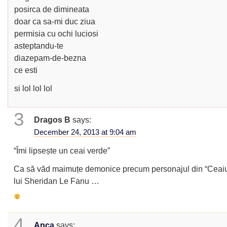
posirca de dimineata
doar ca sa-mi duc ziua
permisia cu ochi luciosi
asteptandu-te
diazepam-de-bezna
ce esti
si lol lol lol
3
Dragos B
says:
December 24, 2013 at 9:04 am
“Îmi lipsește un ceai verde”
Ca să văd maimuțe demonice precum personajul din “Ceaiul
lui Sheridan Le Fanu …
4
Anca
says: