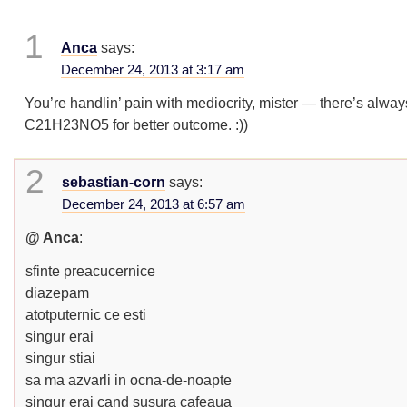
1
Anca
says:
December 24, 2013 at 3:17 am
You’re handlin’ pain with mediocrity, mister — there’s alway
C21H23NO5 for better outcome. :))
2
sebastian-corn
says:
December 24, 2013 at 6:57 am
@ Anca
:
sfinte preacucernice
diazepam
atotputernic ce esti
singur erai
singur stiai
sa ma azvarli in ocna-de-noapte
singur erai cand susura cafeaua