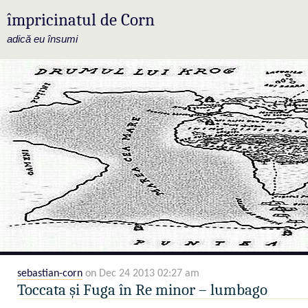
împricinatul de Corn
adică eu însumi
sebastian-corn
on Dec 24 2013 02:27 am
Toccata și Fuga în Re minor – lumbago