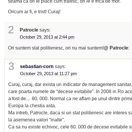
seama ca ori le place cum traiesc, ori le e frica de mor.
Oricum ar fi, e trist! Curaj!
2
Patrocle
says:
October 29, 2013 at 2:44 pm
Ori suntem stat politienesc, ori nu mai suntem!
@ Patrocle
:
3
sebastian-corn
says:
October 29, 2013 at 11:27 pm
Curaj, curaj, dar exista un indicator de management sanitar
care poarta numele de “decese evitabile”. In 2008 in Ro ace
a fost de… 60. 000. Normal ca ne aflam pe unul dintre prime
Europa la chestia asta.
Ma intreb, Patrocle, daca si un stat politienesc are interes
la asemenea valori “inalte”.
Ca sa nu existe echivoc, cele 60. 000 de decese evitabile s