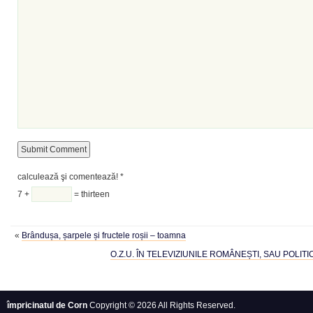
calculează şi comentează!
*
7 +
= thirteen
«
Brândușa, șarpele și fructele roșii – toamna
O.Z.U. ÎN TELEVIZIUNILE ROMÂNEȘTI, SAU POLIT
împricinatul de Corn
Copyright © 2026 All Rights Reserved.