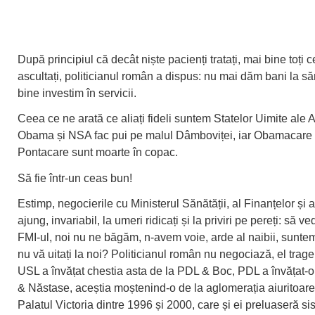
După principiul că decât niște pacienți tratați, mai bine toți c
ascultați, politicianul român a dispus: nu mai dăm bani la să
bine investim în servicii.
Ceea ce ne arată ce aliați fideli suntem Statelor Uimite ale A
Obama și NSA fac pui pe malul Dâmboviței, iar Obamacare 
Pontacare sunt moarte în copac.
Să fie într-un ceas bun!
Estimp, negocierile cu Ministerul Sănătății, al Finanțelor și 
ajung, invariabil, la umeri ridicați și la priviri pe pereți: să 
FMI-ul, noi nu ne băgăm, n-avem voie, arde al naibii, suntem
nu vă uitați la noi? Politicianul român nu negociază, el trage
USL a învățat chestia asta de la PDL & Boc, PDL a învățat-
& Năstase, aceștia moștenind-o de la aglomerația aiuritoare
Palatul Victoria dintre 1996 și 2000, care și ei preluaseră si