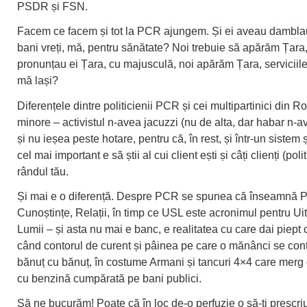
PSDR și FSN.
Facem ce facem și tot la PCR ajungem. Și ei aveau dambla
bani vreți, mă, pentru sănătate? Noi trebuie să apărăm Țara
pronunțau ei Țara, cu majusculă, noi apărăm Țara, serviciile
mă lași?
Diferențele dintre politicienii PCR și cei multipartinici din 
minore – activistul n-avea jacuzzi (nu de alta, dar habar n-av
și nu ieșea peste hotare, pentru că, în rest, și într-un sistem ș
cel mai important e să știi al cui client ești și câți clienți (politi
rândul tău.
Și mai e o diferență. Despre PCR se spunea că înseamnă Pi
Cunoștințe, Relații, în timp ce USL este acronimul pentru Uit
Lumii – și asta nu mai e banc, e realitatea cu care dai piept
când contorul de curent și pâinea pe care o mănânci se con
bănuț cu bănuț, în costume Armani și tancuri 4×4 care merg 
cu benzină cumpărată pe bani publici.
Să ne bucurăm! Poate că în loc de-o perfuzie o să-ți prescri