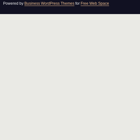
Powered by
Business WordPress Themes
for
Free Web Space