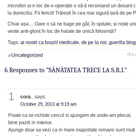
microfon și-n loc de-o operație o să-ți recomand un desant 
la domiciliu. Fii fericit! Trăiești în cea mai sigură țară de pe
Chiar așa… Oare o să ne bage pe gât, în spitale, și niște un
veste anti-glonț în loc de halate de unică folosință?
Tags:
ai nostri ca brazii! medicale
,
de pe la noi
,
guerilla blo
Uncategorized
6 
6 Responses to “SĂNĂTATEA TRECE LA S.R.I.”
1
cora_
says:
October 29, 2013 at 9:19 am
Poate ca se-nchide cercul si ajungem de unde-am plecat,
bine paziti in interior.
Ajunge doar sa vezi ca in mare majoritate romanii sunt muti 