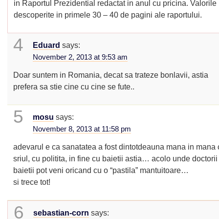
in Raportul Prezidential redactat in anul cu pricina. Valorile 
descoperite in primele 30 – 40 de pagini ale raportului.
4
Eduard
says:
November 2, 2013 at 9:53 am
Doar suntem in Romania, decat sa trateze bonlavii, astia
prefera sa stie cine cu cine se fute..
5
mosu
says:
November 8, 2013 at 11:58 pm
adevarul e ca sanatatea a fost dintotdeauna mana in mana 
sriul, cu politita, in fine cu baietii astia… acolo unde doctori
baietii pot veni oricand cu o “pastila” mantuitoare…
si trece tot!
6
sebastian-corn
says: