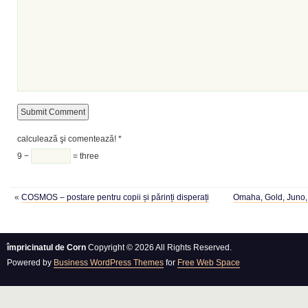
calculează şi comentează!
*
9 −
= three
«
COSMOS – postare pentru copii și părinți disperați
Omaha, Gold, Juno
împricinatul de Corn
Copyright © 2026 All Rights Reserved.
Powered by
Business WordPress Themes
for
Free Web Space