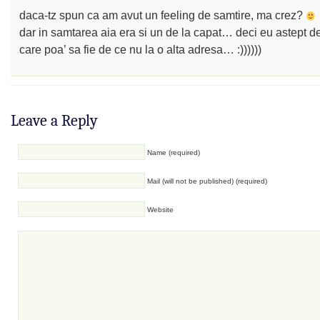
daca-tz spun ca am avut un feeling de samtire, ma crez?
dar in samtarea aia era si un de la capat… deci eu astept d
care poa’ sa fie de ce nu la o alta adresa… :))))))
Leave a Reply
Name (required)
Mail (will not be published) (required)
Website