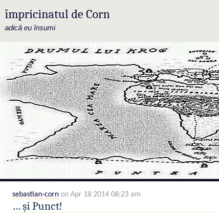
împricinatul de Corn
adică eu însumi
sebastian-corn
on Apr 18 2014 08:23 am
… și Punct!