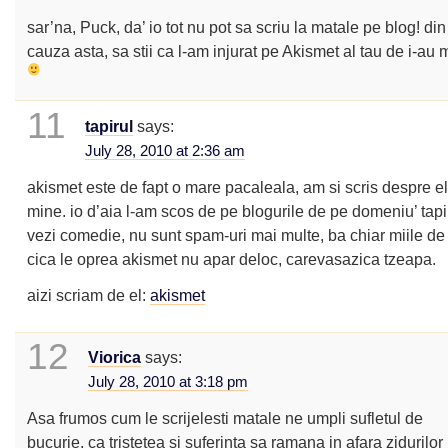
sar’na, Puck, da’ io tot nu pot sa scriu la matale pe blog! din
cauza asta, sa stii ca l-am injurat pe Akismet al tau de i-au m
11
tapirul
says:
July 28, 2010 at 2:36 am
akismet este de fapt o mare pacaleala, am si scris despre el
mine. io d’aia l-am scos de pe blogurile de pe domeniu’ tapir
vezi comedie, nu sunt spam-uri mai multe, ba chiar miile d
cica le oprea akismet nu apar deloc, carevasazica tzeapa.
aizi scriam de el:
akismet
12
Viorica
says:
July 28, 2010 at 3:18 pm
Asa frumos cum le scrijelesti matale ne umpli sufletul de
bucurie, ca tristetea si suferinta sa ramana in afara zidurilor 