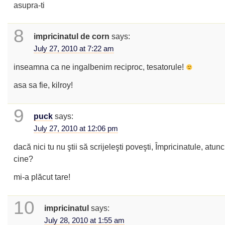
asupra-ti
8
impricinatul de corn
says:
July 27, 2010 at 7:22 am
inseamna ca ne ingalbenim reciproc, tesatorule!
asa sa fie, kilroy!
9
puck
says:
July 27, 2010 at 12:06 pm
dacă nici tu nu ştii să scrijeleşti poveşti, Împricinatule, atunc
cine?
mi-a plăcut tare!
10
impricinatul
says:
July 28, 2010 at 1:55 am