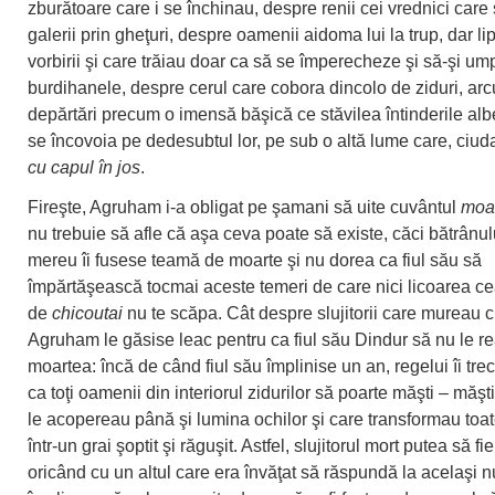
zburătoare care i se închinau, despre renii cei vrednici car
galerii prin gheţuri, despre oamenii aidoma lui la trup, dar lip
vorbirii şi care trăiau doar ca să se împerecheze şi să-şi um
burdihanele, despre cerul care cobora dincolo de ziduri, arc
depărtări precum o imensă băşică ce stăvilea întinderile alb
se încovoia pe dedesubtul lor, pe sub o altă lume care, ciuda
cu capul în jos
.
Fireşte, Agruham i-a obligat pe şamani să uite cuvântul
moa
nu trebuie să afle că aşa ceva poate să existe, căci bătrânul
mereu îi fusese teamă de moarte şi nu dorea ca fiul său să
împărtăşească tocmai aceste temeri de care nici licoarea ce
de
chicoutai
nu te scăpa. Cât despre slujitorii care mureau 
Agruham le găsise leac pentru ca fiul său Dindur să nu le r
moartea: încă de când fiul său împlinise un an, regelui îi tre
ca toţi oamenii din interiorul zidurilor să poarte măşti – măşti
le acopereau până şi lumina ochilor şi care transformau toat
într-un grai şoptit şi răguşit. Astfel, slujitorul mort putea să fie
oricând cu un altul care era învăţat să răspundă la acelaşi 