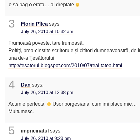
o sa bag o erata… ai dreptate
3
Florin Pîtea
says:
July 26, 2010 at 10:32 am
Frumoasă poveste, tare frumoasă.
Poftiţi, prea-cinstite scriitorule şi cititori dumneavoastră, de î
una de-a Ţesătorului:
http://tesatorul.blogspot.com/2010/07/realitatea.html
4
Dan
says:
July 26, 2010 at 12:38 pm
Acum e perfecta.
Usor borgesiana, cum imi place mie…
Multumesc.
5
impricinatul
says:
July 26, 2010 at 9:29 pm