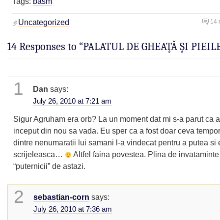
Tags:
basm
Uncategorized
14 
14 Responses to “PALATUL DE GHEAŢĂ ŞI PIEIL
1
Dan
says:
July 26, 2010 at 7:21 am
Sigur Agruham era orb? La un moment dat mi s-a parut ca 
inceput din nou sa vada. Eu sper ca a fost doar ceva tempor
dintre nenumaratii lui samani l-a vindecat pentru a putea si 
scrijeleasca…
Altfel faina povestea. Plina de invataminte
“puternicii” de astazi.
2
sebastian-corn
says:
July 26, 2010 at 7:36 am