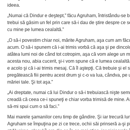
ideea.
„Numai că Dindur e deştept,” făcu Agruham, întristându-se b
trebui să găsim un fel prin care să-i dau de ştire despre ce 
cu mine pe lumea cealaltă.”
„O să-i povestim chiar noi, mărite Agruham, aşa cum am făc
acum. O să-i spunem că i-ai trimis vorbă că aşa şi pe dincol
atâtea lumi noi de când tot cotropim, aşa că vom alege un 
acesta nou, abia cucerit, şi-i vom spune că e lumea cealaltă
e acolo şi că i-ai trimis mesaj. Că îl aştepţi. Că trebuie şi el 
pregătească fiii pentru acest drum şi c-o va lua, cândva, pe
măriei tale. Şi tot aşa.”
„Ai dreptate, numai că lui Dindur o să-i trebuiască nişte se
creadă că ceea ce-i spuneţi e chiar vorba trimisă de mine. A
să-mi spui cum o să faci.”
Mai marele şamanilor ceru timp de gândire. Şi iar trecură luni
Agruham se împuţina pe zi ce trece, ochii săi prinseră a-şi p