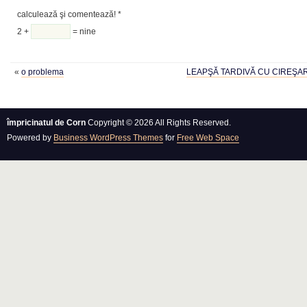
calculează şi comentează!
*
2 +
= nine
«
o problema
LEAPŞĂ TARDIVĂ CU CIREŞARI (
împricinatul de Corn
Copyright © 2026 All Rights Reserved.
Powered by
Business WordPress Themes
for
Free Web Space