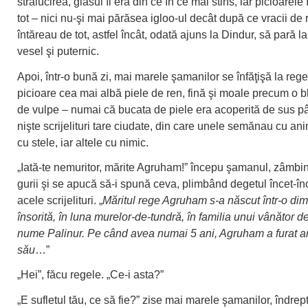
strălucirea, glasul îi era din ce în ce mai stins, iar picioarele 
tot – nici nu-şi mai părăsea igloo-ul decât după ce vracii de r
întăreau de tot, astfel încât, odată ajuns la Dindur, să pară la
vesel şi puternic.
Apoi, într-o bună zi, mai marele şamanilor se înfăţişă la rege. 
picioare cea mai albă piele de ren, fină şi moale precum o b
de vulpe – numai că bucata de piele era acoperită de sus p
nişte scrijelituri tare ciudate, din care unele semănau cu ani
cu stele, iar altele cu nimic.
„Iată-te nemuritor, mărite Agruham!” începu şamanul, zâmbin
gurii şi se apucă să-i spună ceva, plimbând degetul încet-în
acele scrijelituri. „
Măritul rege Agruham s-a născut într-o di
însorită, în luna murelor-de-tundră, în familia unui vânător 
nume Palinur. Pe când avea numai 5 ani, Agruham a furat arc
său
…”
„Hei”, făcu regele. „Ce-i asta?”
„E sufletul tău, ce să fie?” zise mai marele şamanilor, îndrep