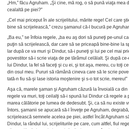
„Hm,” făcu Agruham. „Şi cine, mă rog, o să pună viaţa mea 
cealaltă pe piei?”
„Cel mai priceput în ale scrijelitului, mărite rege! Cel care şt
bine să scrijelească,” crezu şamanul că-l bucură pe Agruha
„Ba eu,” se înfoia regele, „ba eu aş dori să puneţi pe-unul ca
puţin să scrijelească, dar care să se priceapă bine-bine la 
Iar după ce va muri şi Dindur, să-i puneţi şi lui pe cel mai pr
povestitor să-i scrie viaţa de pe tărâmul celălalt. Şi după ce-or
lui Dindur, la fel să faceţi şi cu ei, şi tot aşa, mereu, cu toţi c
din osul meu. Pururi să rămână cineva care să le scrie poveş
tată-n fiu să-şi lase istoria moştenire şi s-o tot scrie, mereu!”
Aşa că, marele şaman şi Agruham căzură la învoială ca din 
regele va muri, toţi ceilalţi să-i spună lui Dindur că regele a 
marea călătorie pe lumea de dedesubt. Şi, ca să nu existe v
întors, şamanii se apucară să-l înveţe pe Agruham, degrabă
scrijelească semnele acelea pe piei, astfel încât Agruham să
Dindur, la rândul lui, scrijeliturile pe care, cum altfel, fiul reg