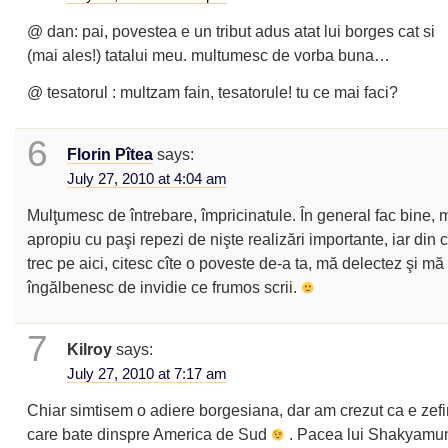
@ dan: pai, povestea e un tribut adus atat lui borges cat si
(mai ales!) tatalui meu. multumesc de vorba buna…
@ tesatorul : multzam fain, tesatorule! tu ce mai faci?
6
Florin Pîtea
says:
July 27, 2010 at 4:04 am
Mulţumesc de întrebare, împricinatule. În general fac bine, 
apropiu cu paşi repezi de nişte realizări importante, iar din c
trec pe aici, citesc cîte o poveste de-a ta, mă delectez şi mă
îngălbenesc de invidie ce frumos scrii.
7
Kilroy
says:
July 27, 2010 at 7:17 am
Chiar simtisem o adiere borgesiana, dar am crezut ca e zefi
care bate dinspre America de Sud
. Pacea lui Shakyamun