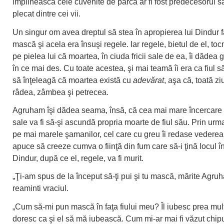
împlinească cele cuvenite de parcă ar fi fost predecesorul s
plecat dintre cei vii.
Un singur om avea dreptul să stea în apropierea lui Dindur 
mască şi acela era însuşi regele. Iar regele, bietul de el, to
pe pielea lui că moartea, în ciuda fricii sale de ea, îi dădea 
în ce mai des. Cu toate acestea, şi mai teamă îi era ca fiul s
să înţeleagă că moartea există cu
adevărat
, aşa că, toată zi
râdea, zâmbea şi petrecea.
Agruham îşi dădea seama, însă, că cea mai mare încercare a
sale va fi să-şi ascundă propria moarte de fiul său. Prin urma
pe mai marele şamanilor, cel care cu greu îi redase vederea
apuce să creeze cumva o fiinţă din fum care să-i ţină locul în 
Dindur, după ce el, regele, va fi murit.
„Ţi-am spus de la început să-ţi pui şi tu mască, mărite Agruh
reaminti vraciul.
„Cum să-mi pun mască în faţa fiului meu? Îl iubesc prea mult
doresc ca şi el să mă iubească. Cum mi-ar mai fi văzut chip