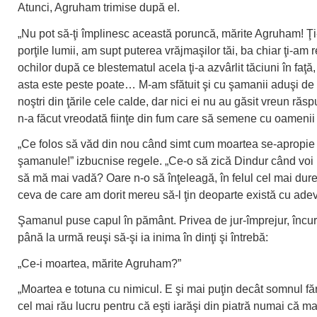
Atunci, Agruham trimise după el.
„Nu pot să-ţi împlinesc această poruncă, mărite Agruham! Ţ
porţile lumii, am supt puterea vrăjmaşilor tăi, ba chiar ţi-am 
ochilor după ce blestematul acela ţi-a azvârlit tăciuni în faţă
asta este peste poate… M-am sfătuit şi cu şamanii aduşi de 
noştri din ţările cele calde, dar nici ei nu au găsit vreun ră
n-a făcut vreodată fiinţe din fum care să semene cu oamenii v
„Ce folos să văd din nou când simt cum moartea se-apropie
şamanule!” izbucnise regele. „Ce-o să zică Dindur când voi 
să mă mai vadă? Oare n-o să înţeleagă, în felul cel mai dure
ceva de care am dorit mereu să-l ţin deoparte există cu ade
Şamanul puse capul în pământ. Privea de jur-împrejur, încur
până la urmă reuşi să-şi ia inima în dinţi şi întrebă:
„Ce-i moartea, mărite Agruham?”
„Moartea e totuna cu nimicul. E şi mai puţin decât somnul fă
cel mai rău lucru pentru că eşti iarăşi din piatră numai că ma