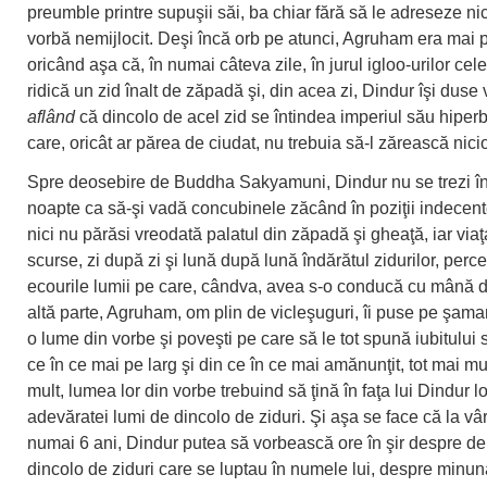
preumble printre supuşii săi, ba chiar fără să le adreseze nic
vorbă nemijlocit. Deşi încă orb pe atunci, Agruham era mai 
oricând aşa că, în numai câteva zile, în jurul igloo-urilor cel
ridică un zid înalt de zăpadă şi, din acea zi, Dindur îşi duse 
aflând
că dincolo de acel zid se întindea imperiul său hiper
care, oricât ar părea de ciudat, nu trebuia să-l zărească nici
Spre deosebire de Buddha Sakyamuni, Dindur nu se trezi în
noapte ca să-şi vadă concubinele zăcând în poziţii indecent
nici nu părăsi vreodată palatul din zăpadă şi gheaţă, iar viaţ
scurse, zi după zi şi lună după lună îndărătul zidurilor, per
ecourile lumii pe care, cândva, avea s-o conducă cu mână de
altă parte, Agruham, om plin de vicleşuguri, îi puse pe şama
o lume din vorbe şi poveşti pe care să le tot spună iubitului s
ce în ce mai pe larg şi din ce în ce mai amănunţit, tot mai mu
mult, lumea lor din vorbe trebuind să ţină în faţa lui Dindur l
adevăratei lumi de dincolo de ziduri. Şi aşa se face că la vâ
numai 6 ani, Dindur putea să vorbească ore în şir despre d
dincolo de ziduri care se luptau în numele lui, despre minuna