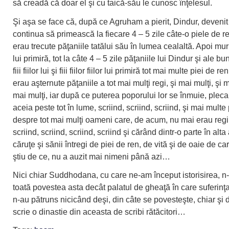
să creadă că doar el şi cu taică-său le cunosc înţelesul.
Şi aşa se face că, după ce Agruham a pierit, Dindur, deveni
continua să primească la fiecare 4 – 5 zile câte-o piele de r
erau trecute păţaniile tatălui său în lumea cealaltă. Apoi muri şi
lui primiră, tot la câte 4 – 5 zile păţaniile lui Dindur şi ale buni
fiii fiilor lui şi fiii fiilor fiilor lui primiră tot mai multe piei de r
erau aşternute păţaniile a tot mai mulţi regi, şi mai mulţi, şi m
mai mulţi, iar după ce puterea poporului lor se înmuie, plecar
aceia peste tot în lume, scriind, scriind, scriind, şi mai multe
despre tot mai mulţi oameni care, de acum, nu mai erau regi c
scriind, scriind, scriind, scriind şi cărând dintr-o parte în alta
căruţe şi sănii întregi de piei de ren, de vită şi de oaie de ca
ştiu de ce, nu a auzit mai nimeni până azi…
Nici chiar Suddhodana, cu care ne-am început istorisirea, n-a
toată povestea asta decât palatul de gheaţă în care suferinţa 
n-au pătruns nicicând deşi, din câte se povesteşte, chiar şi 
scrie o dinastie din aceasta de scribi rătăcitori…