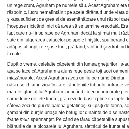
un rege crunt, Agruham pe numele său. Acest Agruham era
războinic, lucru nemaiîntâlnit pe acele tărâmuri unde viaţa de
şi-aşa suficient de grea şi de asemănătoare unui război care
începuse nicicând, nici că avea să se termine vreodată. Era
fapt care nu-l inspirase pe Agruham decât la şi mai mult răz
sate din fulgerarea caiacelor pe apele liniştite, spulberând c
adăpostul nopţii de şase luni, prădând, violând şi zdrobind t
în cale.
După o vreme, celelalte căpetenii din lumea gheţurilor i s-au
aşa se face că Agruham a ajuns rege peste toţi acei oameni
miazănoapte. Acest Agruham avea un fiu pe nume Dindur –
născuse chiar în ziua în care căpeteniile triburilor înfrânte v
marele igloo al lui Agruham, aducând cu ei nenumărate piei
sumedenie de fete tinere, grămezi de băşici pline cu lapte d
câteva zeci de pui de balenă gelatinoşi şi lipsiţi de formă, s
şamani din burţile uriaşe ale belugilor dinainte de a se naşte
foarte mult
, spermanţet. Pe când se târau căpeteniile supus
blănurile de la picoarele lui Agruham, sfetnicul de frunte al 