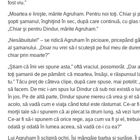
fost viu.”
„Moartea e linişte, mărite Agruham. Pentru noi toţi. Chiar şi p
şopti şamanul, înghiţind în sec, după care continuă, cu glas
„Chiar şi pentru Dindur, mărite Agruham.”
„Nesăbuitule!” – se ridică Agruham în picioare, pricepând gâ
al şamanului. „Doar nu vrei să-l scuteşti pe fiul meu de durere
chiar prin moarte?”
„Ştiam că îmi vei spune asta,” oftă vraciul, posomorât. „Dar 
toţi şamanii de pe pământ: că moartea, însăşi, e răspunsul l
tu.” Tăcu preţ de câteva clipe, după care spuse, mai potolit:
să facem. De mic i-am spus lui Dindur că sub noi există o l
în jos. Pe de altă parte, Dindur spune mereu că vrea şi el s
acolo, să vadă cum e viaţa când totul este răsturnat. Ce-ar fi
morţii tale să-i spunem că ai plecat la drum lung, să vezi l
Ce-ar fi să-i spunem că orice rege, aşa cum va fi şi el, trebu
odată şi odată în lumea aceea, să vadă ce-i cu ea?”
Lui Agruham îi sclipiră ochii. Îşi mângâie barba şi surâse. Îi