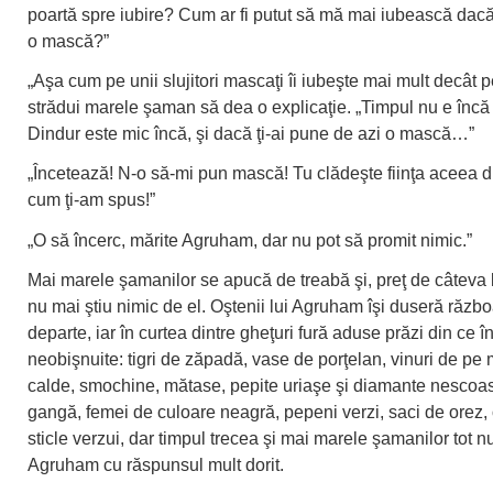
poartă spre iubire? Cum ar fi putut să mă mai iubească dacă 
o mască?”
„Aşa cum pe unii slujitori mascaţi îi iubeşte mai mult decât pe 
strădui marele şaman să dea o explicaţie. „Timpul nu e încă 
Dindur este mic încă, şi dacă ţi-ai pune de azi o mască…”
„Încetează! N-o să-mi pun mască! Tu clădeşte fiinţa aceea d
cum ţi-am spus!”
„O să încerc, mărite Agruham, dar nu pot să promit nimic.”
Mai marele şamanilor se apucă de treabă şi, preţ de câteva 
nu mai ştiu nimic de el. Oştenii lui Agruham îşi duseră răzb
departe, iar în curtea dintre gheţuri fură aduse prăzi din ce î
neobişnuite: tigri de zăpadă, vase de porţelan, vinuri de pe 
calde, smochine, mătase, pepite uriaşe şi diamante nescoa
gangă, femei de culoare neagră, pepeni verzi, saci de orez, 
sticle verzui, dar timpul trecea şi mai marele şamanilor tot n
Agruham cu răspunsul mult dorit.