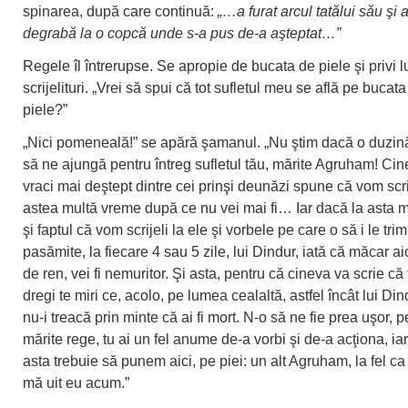
spinarea, după care continuă:
„…a furat arcul tatălui său şi 
degrabă la o copcă unde s-a pus de-a aşteptat…”
Regele îl întrerupse. Se apropie de bucata de piele şi privi l
scrijelituri. „Vrei să spui că tot sufletul meu se află pe bucat
piele?”
„Nici pomeneală!” se apără şamanul. „Nu ştim dacă o duzină
să ne ajungă pentru întreg sufletul tău, mărite Agruham! Cine
vraci mai deştept dintre cei prinşi deunăzi spune că vom scrij
astea multă vreme după ce nu vei mai fi… Iar dacă la asta
şi faptul că vom scrijeli la ele şi vorbele pe care o să i le trimi
pasămite, la fiecare 4 sau 5 zile, lui Dindur, iată că măcar aic
de ren, vei fi nemuritor. Şi asta, pentru că cineva va scrie că 
dregi te miri ce, acolo, pe lumea cealaltă, astfel încât lui Din
nu-i treacă prin minte că ai fi mort. N-o să ne fie prea uşor, p
mărite rege, tu ai un fel anume de-a vorbi şi de-a acţiona, ia
asta trebuie să punem aici, pe piei: un alt Agruham, la fel ca
mă uit eu acum.”