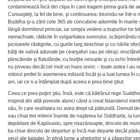
contaminează încă din clipa în care tragem prima gură de ae
Cunoaşteţi, la fel de bine, şi continuarea: trezindu-se într-o 
Buddha şi-a zărit cele 365 de concubine adormite în marile 
lângă dormitorul princiar, iar simpla vedere a trupurilor lor tol
nemachiate, rătăcite în vulgaritatea somnului, scărpinându-s
picioarele răstignite, cu gurile larg deschise şi cu nările sfo
bălţi de salivă adunate pe cearşafuri sau pe obraji, eructând
plescăinde şi flatulânde, cu burţile nesupte şi cu ochii între
nu priveau decât cel mult un haos oniric – toate astea l-au s
viitorul profet în asemenea măsură încât şi-a luat lumea în 
ani, iar ce s-a întâmplat după aceea e prea bine ştiut.
Ceea ce prea puţini ştiu, însă, este că bătrânul rege Suddh
inspirat din altă poveste atunci când a creat falansterul menta
său, în care realitatea nu avea drept să pătrundă. Demult de
sau chiar trei milenii înainte de naşterea lui Siddharta, la lun
depărtare de Kapilvastu, spre miazănoapte, dincolo de munţii
ba chiar dincolo de deşerturi şi încă mai departe decât pădu
verzi ale taigalei, în plină lume a gheţurilor şi a zăpezilor ve