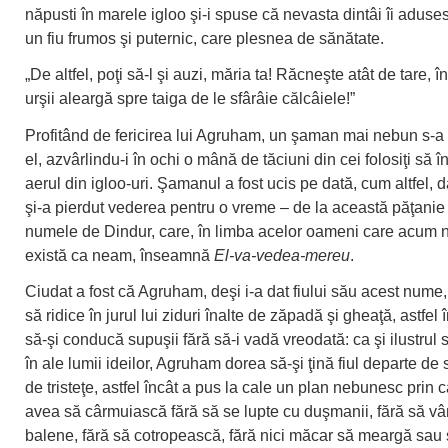
năpusti în marele igloo şi-i spuse că nevasta dintâi îi adus
un fiu frumos şi puternic, care plesnea de sănătate.
„De altfel, poţi să-l şi auzi, măria ta! Răcneşte atât de tare, î
urşii aleargă spre taiga de le sfârâie călcâiele!”
Profitând de fericirea lui Agruham, un şaman mai nebun s-a ş
el, azvârlindu-i în ochi o mână de tăciuni din cei folosiţi să
aerul din igloo-uri. Şamanul a fost ucis pe dată, cum altfel,
şi-a pierdut vederea pentru o vreme – de la această păţanie
numele de Dindur, care, în limba acelor oameni care acum n
există ca neam, înseamnă
El-va-vedea-mereu
.
Ciudat a fost că Agruham, deşi i-a dat fiului său acest nume,
să ridice în jurul lui ziduri înalte de zăpadă şi gheaţă, astfel
să-şi conducă supuşii fără să-i vadă vreodată: ca şi ilustrul 
în ale lumii ideilor, Agruham dorea să-şi ţină fiul departe de s
de tristeţe, astfel încât a pus la cale un plan nebunesc prin 
avea să cârmuiască fără să se lupte cu duşmanii, fără să vâ
balene, fără să cotropească, fără nici măcar să meargă sau