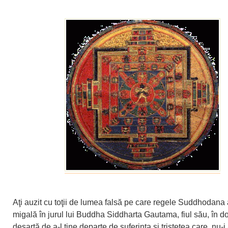
Aţi auzit cu toţii de lumea falsă pe care regele Suddhodana 
migală în jurul lui Buddha Siddharta Gautama, fiul său, în do
deşartă de a-l ţine departe de suferinţa şi tristeţea care, nu-i