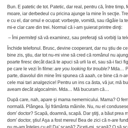
Bun. E patetic de tot. Patetic, dar real, pentru că, între timp,
moare, iar derbedeul cu pricina ajunge la mine în secţie. Tr
e cu el, dar omul e ocupat: vorbeşte, vomită, sau râgâie la t
mi-e clar care din trei. Normal că i-am şuierat printre dinţi:
– Îmi
permiteţi
să vă examinez, sau preferaţi să vorbiţi la te
Închide telefonul. Brusc, devine cooperant, dar nu ştiu de ce
bine zis, ştiu, dar tot nu-mi vine să cred că românul nu ajun
poarte firesc decât dacă te apuci să urli la el, sau să-i faci fi
pe care le vezi în filme:
are you looking for trouble?
Mda
…
P
parte, diavolul din mine îmi spunea că aaah, ce bine că n-are
cele mai tari analgezice! Pentru un ins ca ăsta, vă jur, mă b
aveam decât algocalmin. Mda… Mă bucuram că…
După care, nah, apare şi mama nemernicului. Mama? O fe
normală. Plângea. Îşi frământa mâinile. Nu, nu el conduses
dom’ doctor? Scapă, doamnă, scapă. Dar ştiţi, a băut prea m
dom’ doctor, ştiu! Aşa a fost mereu! Bea de zici că n-are fun
nu m-am înţeles cu el! Da’ scapă? Ziceţi-mi, scapă? O să 