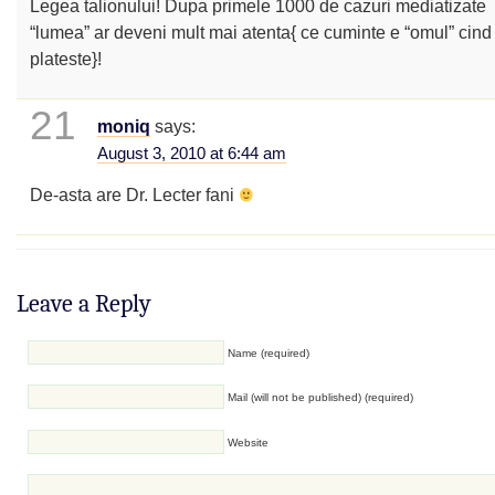
Legea talionului! Dupa primele 1000 de cazuri mediatizate
“lumea” ar deveni mult mai atenta{ ce cuminte e “omul” cind 
plateste}!
21
moniq
says:
August 3, 2010 at 6:44 am
De-asta are Dr. Lecter fani
Leave a Reply
Name (required)
Mail (will not be published) (required)
Website