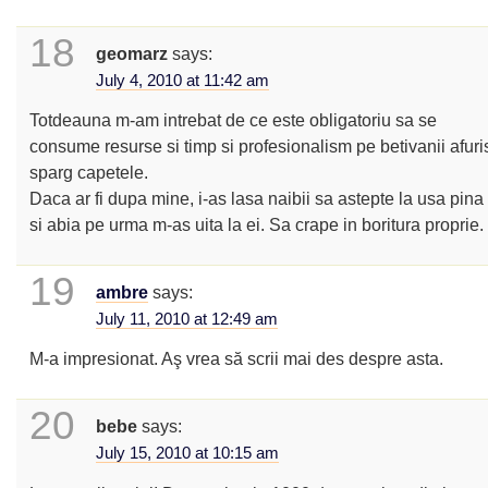
18
geomarz
says:
July 4, 2010 at 11:42 am
Totdeauna m-am intrebat de ce este obligatoriu sa se
consume resurse si timp si profesionalism pe betivanii afuris
sparg capetele.
Daca ar fi dupa mine, i-as lasa naibii sa astepte la usa pina
si abia pe urma m-as uita la ei. Sa crape in boritura proprie.
19
ambre
says:
July 11, 2010 at 12:49 am
M-a impresionat. Aş vrea să scrii mai des despre asta.
20
bebe
says:
July 15, 2010 at 10:15 am