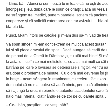
– Bine, băh! Atunci ia semnează tu în foaie că nu eşti de ac
înforţoşez şi eu, după care le spun celorlalţi: Dacă nu vrea
ne strângem trei medici, punem parafele, scriem că pacientu
coopereze şi că solicită externarea contrar avizului…. bla-b
bla-bla-bla.
Punct. M-am întors pe călcâie şi m-am dus să-mi văd de tre
Vă spun sincer: mi-am dorit extrem de mult ca acest grăsan 
lui şi să plece dracului din spital. Dacă aungea să cadă de 
de pe pod de la Operă în Dâmboviţa, cu atât mai bine! Şi 
la asta, din ce în ce mai mefistofelic, cu atât mai mult cu cât î
bătrâna pe care o loviseră se deteriorase simţitor. Pentru ea
era doar o problemă de minute. Cu o oră mai devreme îşi ţi
în braţe – acum sângera în reanimare, cu creierul făcut zob
domnului că nu mai putea să audă nimic, pentru că altminteri 
să-i ajungă la urechi zbieretele autorilor accidentului care 
haloimăs infernal, clătinându-se de zor pe culoarele spitalul
– Ce-i, băh, proştilor… ce vreţi, băh?