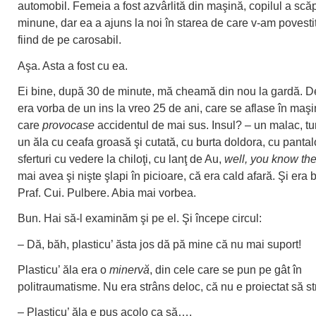
automobil. Femeia a fost azvârlită din maşină, copilul a scăp
minune, dar ea a ajuns la noi în starea de care v-am povesti
fiind de pe carosabil.
Aşa. Asta a fost cu ea.
Ei bine, după 30 de minute, mă cheamă din nou la gardă. D
era vorba de un ins la vreo 25 de ani, care se aflase în maş
care
provocase
accidentul de mai sus. Insul? – un malac, tu
un ăla cu ceafa groasă şi cutată, cu burta doldora, cu pantalo
sferturi cu vedere la chiloţi, cu lanţ de Au,
well, you know the 
mai avea şi nişte şlapi în picioare, că era cald afară. Şi era
Praf. Cui. Pulbere. Abia mai vorbea.
Bun. Hai să-l examinăm şi pe el. Şi începe circul:
– Dă, băh, plasticu’ ăsta jos dă pă mine că nu mai suport!
Plasticu’ ăla era o
minervă
, din cele care se pun pe gât în
politraumatisme. Nu era strâns deloc, că nu e proiectat să s
– Plasticu’ ăla e pus acolo ca să….