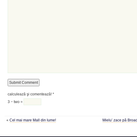
calculează şi comentează!
*
3 − two =
«
Cel mai mare Mall din lume!
Mielu’ zace pă Broa