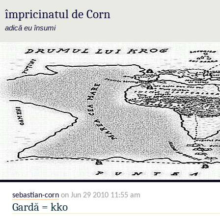
împricinatul de Corn
adică eu însumi
sebastian-corn
on Jun 29 2010 11:55 am
Gardă = kko