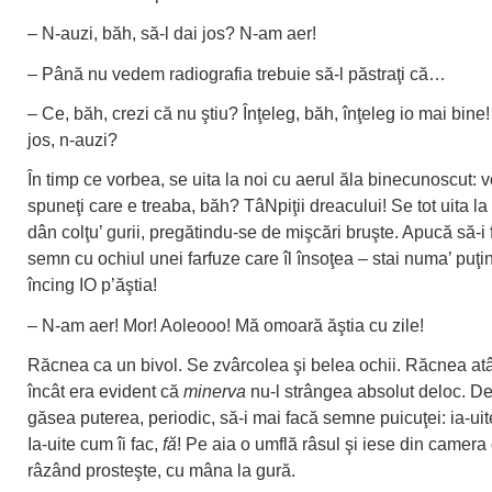
– N-auzi, băh, să-l dai jos? N-am aer!
– Până nu vedem radiografia trebuie să-l păstraţi că…
– Ce, băh, crezi că nu ştiu? Înţeleg, băh, înţeleg io mai bine!
jos, n-auzi?
În timp ce vorbea, se uita la noi cu aerul ăla binecunoscut: v
spuneţi care e treaba, băh? TâNpiţii dreacului! Se tot uita la 
dân colţu’ gurii, pregătindu-se de mişcări bruşte. Apucă să-i
semn cu ochiul unei farfuze care îl însoţea – stai numa’ puţin
încing IO p’ăştia!
– N-am aer! Mor! Aoleooo! Mă omoară ăştia cu zile!
Răcnea ca un bivol. Se zvârcolea şi belea ochii. Răcnea atâ
încât era evident că
minerva
nu-l strângea absolut deloc. De 
găsea puterea, periodic, să-i mai facă semne puicuţei: ia-uit
Ia-uite cum îi fac,
fă
! Pe aia o umflă râsul şi iese din camera
râzând prosteşte, cu mâna la gură.