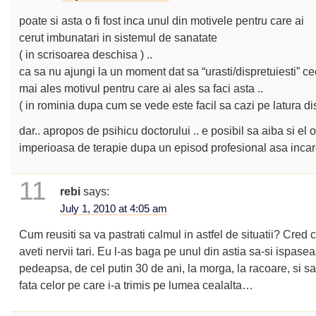
poate si asta o fi fost inca unul din motivele pentru care ai
cerut imbunatari in sistemul de sanatate
( in scrisoarea deschisa ) ..
ca sa nu ajungi la un moment dat sa “urasti/dispretuiesti” ce
mai ales motivul pentru care ai ales sa faci asta ..
( in rominia dupa cum se vede este facil sa cazi pe latura dis
dar.. apropos de psihicu doctorului .. e posibil sa aiba si el 
imperioasa de terapie dupa un episod profesional asa incarc
11
rebi
says:
July 1, 2010 at 4:05 am
Cum reusiti sa va pastrati calmul in astfel de situatii? Cred 
aveti nervii tari. Eu l-as baga pe unul din astia sa-si ispase
pedeapsa, de cel putin 30 de ani, la morga, la racoare, si sa
fata celor pe care i-a trimis pe lumea cealalta…