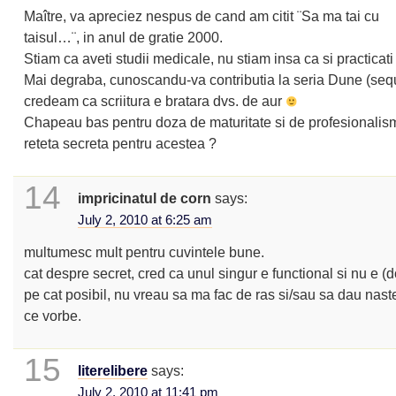
Maître, va apreciez nespus de cand am citit ¨Sa ma tai cu
taisul…¨, in anul de gratie 2000.
Stiam ca aveti studii medicale, nu stiam insa ca si practicat
Mai degraba, cunoscandu-va contributia la seria Dune (sequ
credeam ca scriitura e bratara dvs. de aur
Chapeau bas pentru doza de maturitate si de profesionalism
reteta secreta pentru acestea ?
14
impricinatul de corn
says:
July 2, 2010 at 6:25 am
multumesc mult pentru cuvintele bune.
cat despre secret, cred ca unul singur e functional si nu e (
pe cat posibil, nu vreau sa ma fac de ras si/sau sa dau naste
ce vorbe.
15
literelibere
says:
July 2, 2010 at 11:41 pm