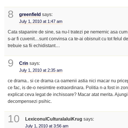
8
greenfield
says:
July 1, 2010 at 1:47 am
Cata stapanire de sine, sa nu-l tratezi pe nemernic asa cum 
s-ar fi cuvenit…sunt convinsa ca te-ai obisnuit cu tot felul d
trebuie sa fii echidistant…
9
Crin
says:
July 1, 2010 at 2:35 am
ce drama.. si ce drama ca oamenii astia nici macar nu price
ce fac, is de-o nesimtire extraordinara. Politia n-a fost in zo
explicat ceva legat de inchisoare? Macar atat merita. Ajungi
decompensezi psihic.
10
LexiconulCulturalaluiKrug
says:
July 1, 2010 at 3:56 am