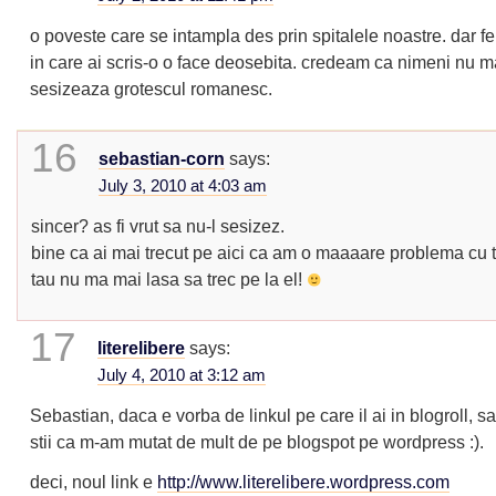
o poveste care se intampla des prin spitalele noastre. dar fe
in care ai scris-o o face deosebita. credeam ca nimeni nu m
sesizeaza grotescul romanesc.
16
sebastian-corn
says:
July 3, 2010 at 4:03 am
sincer? as fi vrut sa nu-l sesizez.
bine ca ai mai trecut pe aici ca am o maaaare problema cu t
tau nu ma mai lasa sa trec pe la el!
17
literelibere
says:
July 4, 2010 at 3:12 am
Sebastian, daca e vorba de linkul pe care il ai in blogroll, s
stii ca m-am mutat de mult de pe blogspot pe wordpress :).
deci, noul link e
http://www.literelibere.wordpress.com