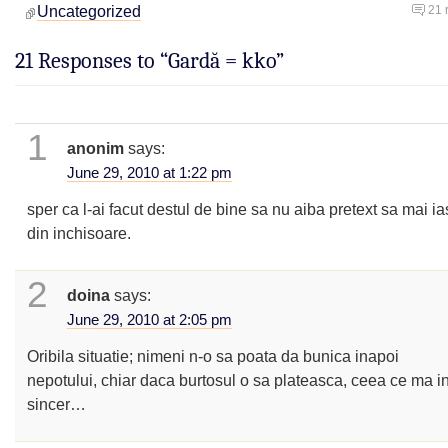
Uncategorized
21 
21 Responses to “Gardă = kko”
1
anonim
says:
June 29, 2010 at 1:22 pm
sper ca l-ai facut destul de bine sa nu aiba pretext sa mai i
din inchisoare.
2
doina
says:
June 29, 2010 at 2:05 pm
Oribila situatie; nimeni n-o sa poata da bunica inapoi
nepotului, chiar daca burtosul o sa plateasca, ceea ce ma i
sincer…