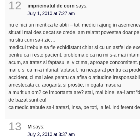
12
impricinatul de corn
says:
July 1, 2010 at 7:27 am
nu e nici un merit ca te abtii – toti medicii ajung in asemene
situatii mai des decat se crede. am relatat povestea doar p
nu stiu cum sa-i zic…
medicul trebuie sa fie echidistant chiar si cu un astfel de ex
pentru ca ii este pacient. problema e ca nu mi s-a mai intam
acum, sa tratez si faptasul si victima, aproape concomitent
mai e si ca m-a infuriat faptasul, nu neaparat pentru ca pro
accident, ci mai ales pentru ca afisa o atitudine iresponsabil
amestecata cu aroganta si prostie, in egala masura
a murit un om? ce importanta are? stai, mai bine, sa-i arat “d
de bazat sunt eu!
ca medic trebuie sa-i tratezi, insa, pe toti, la fel. indiferent de
13
M
says:
July 2, 2010 at 3:37 am