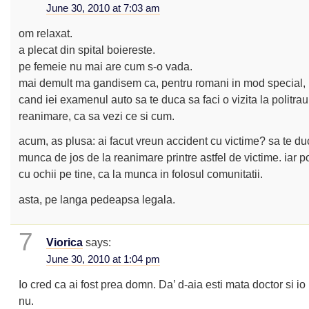
June 30, 2010 at 7:03 am
om relaxat.
a plecat din spital boiereste.
pe femeie nu mai are cum s-o vada.
mai demult ma gandisem ca, pentru romani in mod special, 
cand iei examenul auto sa te duca sa faci o vizita la politra
reanimare, ca sa vezi ce si cum.
acum, as plusa: ai facut vreun accident cu victime? sa te du
munca de jos de la reanimare printre astfel de victime. iar po
cu ochii pe tine, ca la munca in folosul comunitatii.
asta, pe langa pedeapsa legala.
7
Viorica
says:
June 30, 2010 at 1:04 pm
Io cred ca ai fost prea domn. Da’ d-aia esti mata doctor si io
nu.