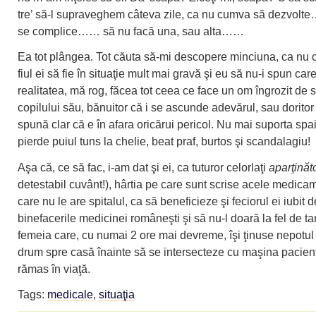
tre’ să-l supraveghem câteva zile, ca nu cumva să dezvol
se complice…… să nu facă una, sau alta……
Ea tot plângea. Tot căuta să-mi descopere minciuna, ca nu
fiul ei să fie în situaţie mult mai gravă şi eu să nu-i spun car
realitatea, mă rog, făcea tot ceea ce face un om îngrozit de 
copilului său, bănuitor că i se ascunde adevărul, sau dorito
spună clar că e în afara oricărui pericol. Nu mai suporta spa
pierde puiul tuns la chelie, beat praf, burtos şi scandalagiu!
Aşa că, ce să fac, i-am dat şi ei, ca tuturor celorlaţi
aparţinăto
detestabil cuvânt!), hârtia pe care sunt scrise acele medica
care nu le are spitalul, ca să beneficieze şi feciorul ei iubit d
binefacerile medicinei româneşti şi să nu-l doară la fel de ta
femeia care, cu numai 2 ore mai devreme, îşi ţinuse nepotul 
drum spre casă înainte să se intersecteze cu maşina pacien
rămas în viaţă.
Tags:
medicale
,
situaţia