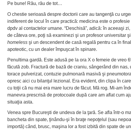
Pe bune! Rău, rău de tot…
O chestie serioasă despre doctorii care au tangenţă cu urge
indiferent de locul în care practică: medicina este o profesie
dpdv al contactelor umane. “Deschisă”, adică: în aceeaşi zi,
de câteva ore, poţi să examinezi şi un profesor universitar ş
homeless
şi un descendent de casă regală pentru ca în final
apoteotic, cu un dealer împuşcat în spinare.
Penultima gardă. Este adusă pe la ora X o femeie de vreo 6
făcută zob. Fractură de bază de craniu, sângerând din nas, u
torace pulverizat, contuzie pulmonară masivă şi pneumotor
opresc aici cu bilanţul lezional. Era evident, din clipa în ca
cu toţii că nu mai era mare lucru de făcut. Mă rog. Mi-am înde
manevra prescrisă de protocoale după care am aflat cum aj
situaţia asta.
Venea spre Bucureşti de undeva de la ţară. Se afla într-o m
bancheta din spate, ţinându-şi în braţe nepoţelul (sau nepoa
importă) când, brusc, maşina lor a fost izbită din spate de un