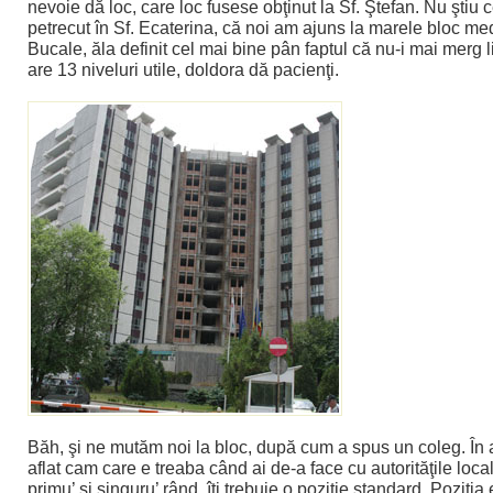
nevoie dă loc, care loc fusese obţinut la Sf. Ştefan. Nu ştiu 
petrecut în Sf. Ecaterina, că noi am ajuns la marele bloc me
Bucale, ăla definit cel mai bine pân faptul că nu-i mai merg lif
are 13 niveluri utile, doldora dă pacienţi.
Băh, şi ne mutăm noi la bloc, după cum a spus un coleg. În 
aflat cam care e treaba când ai de-a face cu autorităţile local
primu’ şi singuru’ rând, îţi trebuie o poziţie standard. Poziţi