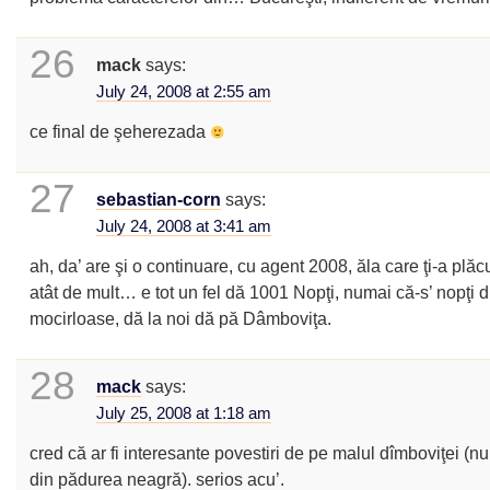
26
mack
says:
July 24, 2008 at 2:55 am
ce final de şeherezada
27
sebastian-corn
says:
July 24, 2008 at 3:41 am
ah, da’ are şi o continuare, cu agent 2008, ăla care ţi-a plăc
atât de mult… e tot un fel dă 1001 Nopţi, numai că-s’ nopţi 
mocirloase, dă la noi dă pă Dâmboviţa.
28
mack
says:
July 25, 2008 at 1:18 am
cred că ar fi interesante povestiri de pe malul dîmboviţei (nu
din pădurea neagră). serios acu’.