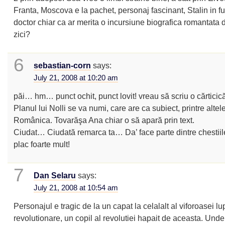
Franta, Moscova e la pachet, personaj fascinant, Stalin in f
doctor chiar ca ar merita o incursiune biografica romantata
zici?
6
sebastian-corn
says:
July 21, 2008 at 10:20 am
păi… hm… punct ochit, punct lovit! vreau să scriu o cărticic
Planul lui Nolli se va numi, care are ca subiect, printre altele
Românica. Tovarăşa Ana chiar o să apară prin text.
Ciudat… Ciudată remarca ta… Da’ face parte dintre chestiil
plac foarte mult!
7
Dan Selaru
says:
July 21, 2008 at 10:54 am
Personajul e tragic de la un capat la celalalt al viforoasei lu
revolutionare, un copil al revolutiei hapait de aceasta. Unde