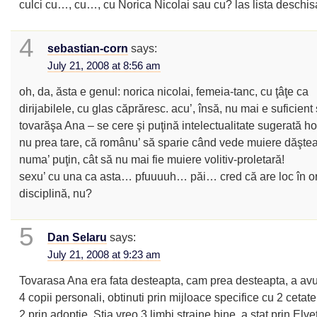
culci cu…, cu…, cu Norica Nicolai sau cu? las lista deschis
4
sebastian-corn
says:
July 21, 2008 at 8:56 am
oh, da, ăsta e genul: norica nicolai, femeia-tanc, cu ţâţe ca
dirijabilele, cu glas căprăresc. acu’, însă, nu mai e suficient 
tovarăşa Ana – se cere şi puţină intelectualitate sugerată h
nu prea tare, că românu’ să sparie când vede muiere dăştea
numa’ puţin, cât să nu mai fie muiere volitiv-proletară!
sexu’ cu una ca asta… pfuuuuh… păi… cred că are loc în or
disciplină, nu?
5
Dan Selaru
says:
July 21, 2008 at 9:23 am
Tovarasa Ana era fata desteapta, cam prea desteapta, a avu
4 copii personali, obtinuti prin mijloace specifice cu 2 cetate
2 prin adoptie. Stia vreo 3 limbi straine bine, a stat prin Elvet