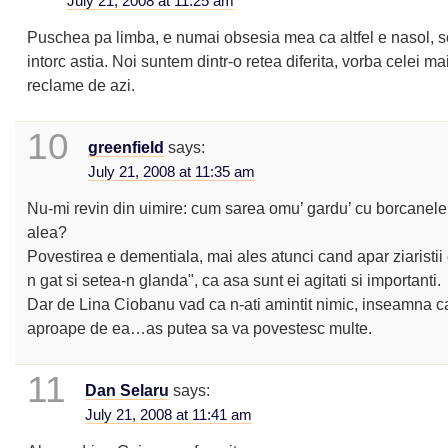
July 21, 2008 at 11:25 am
Puschea pa limba, e numai obsesia mea ca altfel e nasol, 
intorc astia. Noi suntem dintr-o retea diferita, vorba celei ma
reclame de azi.
10
greenfield
says:
July 21, 2008 at 11:35 am
Nu-mi revin din uimire: cum sarea omu’ gardu’ cu borcanele
alea?
Povestirea e dementiala, mai ales atunci cand apar ziaristi
n gat si setea-n glanda", ca asa sunt ei agitati si importanti.
Dar de Lina Ciobanu vad ca n-ati amintit nimic, inseamna ca 
aproape de ea…as putea sa va povestesc multe.
11
Dan Selaru
says:
July 21, 2008 at 11:41 am