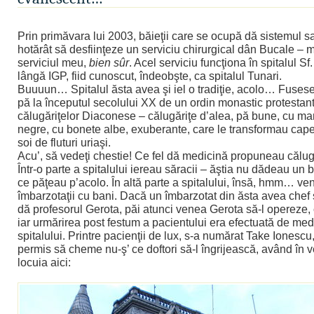
Prin primăvara lui 2003, băieţii care se ocupă dă sistemul s
hotărât să desfiinţeze un serviciu chirurgical dân Bucale – m
serviciul meu,
bien sûr
. Acel serviciu funcţiona în spitalul Sf
lângă IGP, fiid cunoscut, îndeobşte, ca spitalul Tunari.
Buuuun… Spitalul ăsta avea şi iel o tradiţie, acolo… Fusese
pă la începutul secolului XX de un ordin monastic protestant
călugăriţelor Diaconese – călugăriţe d’alea, pă bune, cu mant
negre, cu bonete albe, exuberante, care le transformau capet
soi de fluturi uriaşi.
Acu’, să vedeţi chestie! Ce fel dă medicină propuneau călugă
Într-o parte a spitalului iereau săracii – ăştia nu dădeau un 
ce păţeau p’acolo. În altă parte a spitalului, însă, hmm… v
îmbarzotaţii cu bani. Dacă un îmbarzotat din ăsta avea chef 
dă profesorul Gerota, păi atunci venea Gerota să-l opereze, 
iar urmărirea post festum a pacientului era efectuată de medi
spitalului. Printre pacienţii de lux, s-a numărat Take Ionescu,
permis să cheme nu-ş’ ce doftori să-l îngrijească, având în 
locuia aici: