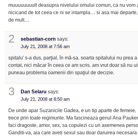
muuuuuuuult deasupra nivelului omului comun, ca nu vom 
nicicand de tot ceea ce ni se intampla… si asa mai departe,
de mult…
2
sebastian-corn
says:
July 21, 2008 at 7:56 am
spitalu’ s-a dus, parţial, în mă-sa. soarta spitalului nu prea a
contat, nici măcar în ceea ce am scris. am vrut doar să nu u
puneau problema oamenii din spaţiul de decizie.
3
Dan Selaru
says:
July 21, 2008 at 8:50 am
De unde apar Suzanicile Gadea, e un tip aparte de femeie,
trece prin toate regimurile. Ma fascineaza genul Ana Pauke
faci dragoste, amor, sex, sa copulezi cu un asemenea pers
Ganditi-va, aia care aveti sexul sau doar daruirea necesara