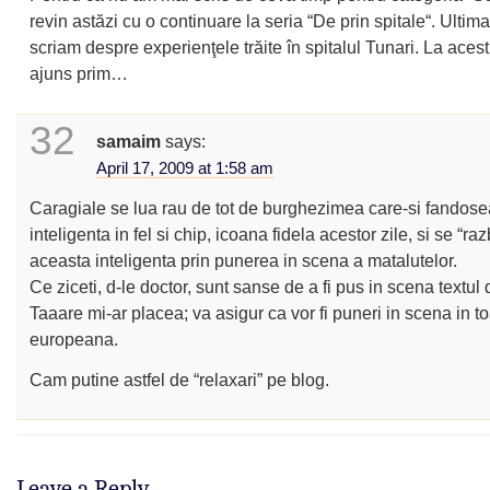
revin astăzi cu o continuare la seria “De prin spitale“. Ultim
scriam despre experienţele trăite în spitalul Tunari. La acest
ajuns prim…
32
samaim
says:
April 17, 2009 at 1:58 am
Caragiale se lua rau de tot de burghezimea care-si fandos
inteligenta in fel si chip, icoana fidela acestor zile, si se “ra
aceasta inteligenta prin punerea in scena a matalutelor.
Ce ziceti, d-le doctor, sunt sanse de a fi pus in scena textul 
Taaare mi-ar placea; va asigur ca vor fi puneri in scena in t
europeana.
Cam putine astfel de “relaxari” pe blog.
Leave a Reply