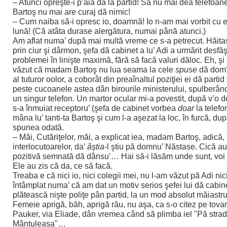
– Atunci opreşte-i p’ăia dă la partid! Să nu mai dea telefoane
Bartoş nu mai are curaj dă nimic!
– Cum naiba să-i opresc io, doamnă! Io n-am mai vorbit cu e
lună! (Că atâta durase alergătura, numai până atunci.)
Am aflat numa’ după mai multă vreme ce s-a petrecut. Hăita
prin ciur şi dârmon, şefa dă cabinet a lu’ Adi a urmărit desfă
problemei în linişte maximă, fără să facă valuri dăloc. Eh, şi
văzut că madam Bartoş nu lua seama la cele
spuse
dă dom’
al tuturor oolor, a coborât din preaînaltul poziţiei ei dă partid 
peste cucoanele astea dân birourile ministerului, spulberând
un singur telefon. Un martor ocular mi-a povestit, după v’o d
s-a înmuiat receptoru’ (şefa de cabinet vorbea
doar
la telefon
mâna lu’ tanti-ta Bartoş şi cum l-a aşezat la loc, în furcă, d
spunea odată.
– Măi, Cutăriţelor, măi, a explicat iea, madam Bartoş, adică,
interlocutoarelor, da’
ăştia
-l ştiu pă domnu’ Năstase. Cică au
pozitivă semnată dă dânsu’… Hai să-i lăsăm unde sunt, voi 
Ele au zis că da, ce să facă.
Treaba e că nici io, nici colegii mei, nu l-am văzut pă Adi ni
întâmplat numa’ că am dat un motiv serios şefei lui dă cabine
plătească nişte poliţe pân partid, la un mod absolut măiastru
Femeie aprigă, băh, aprigă rău, nu aşa, ca s-o citez pe tov
Pauker, via Eliade, dân vremea când să plimba iel "Pă stra
Mântuleasa"…