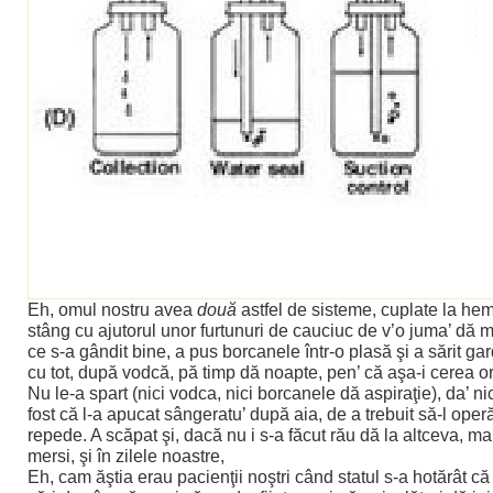
Eh, omul nostru avea
două
astfel de sisteme, cuplate la hem
stâng cu ajutorul unor furtunuri de cauciuc de v’o juma’ dă 
ce s-a gândit bine, a pus borcanele într-o plasă şi a sărit gar
cu tot, după vodcă, pă timp dă noapte, pen’ că aşa-i cerea o
Nu le-a spart (nici vodca, nici borcanele dă aspiraţie), da’ ni
fost că l-a apucat sângeratu’ după aia, de a trebuit să-l ope
repede. A scăpat şi, dacă nu i s-a făcut rău dă la altceva, ma
mersi, şi în zilele noastre,
Eh, cam ăştia erau pacienţii noştri când statul s-a hotărât c