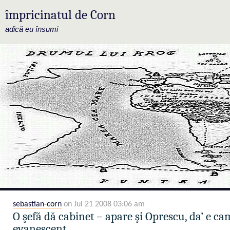
împricinatul de Corn
adică eu însumi
sebastian-corn
on Jul 21 2008 03:06 am
O şefă dă cabinet – apare şi Oprescu, da’ e ca
evanescent…