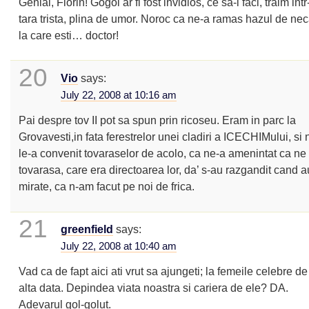
Genial, Florin! Gogol ar fi fost invidios, ce sa-i faci, traim intr
tara trista, plina de umor. Noroc ca ne-a ramas hazul de ne
la care esti… doctor!
20
Vio
says:
July 22, 2008 at 10:16 am
Pai despre tov II pot sa spun prin ricoseu. Eram in parc la
Grovavesti,in fata ferestrelor unei cladiri a ICECHIMului, si 
le-a convenit tovaraselor de acolo, ca ne-a amenintat ca ne
tovarasa, care era directoarea lor, da’ s-au razgandit cand a
mirate, ca n-am facut pe noi de frica.
21
greenfield
says:
July 22, 2008 at 10:40 am
Vad ca de fapt aici ati vrut sa ajungeti; la femeile celebre de
alta data. Depindea viata noastra si cariera de ele? DA.
Adevarul gol-golut.