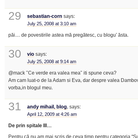
29
sebastian-corn
says:
July 25, 2008 at 3:10 am
păi… de povestirile astea mă pregătesc, cu blogu’ ăsta.
30
vio
says:
July 25, 2008 at 9:14 am
@mack "Ce verde era valea mea" iti spune ceva?
Am cam luat-o de la Adam si Eva, dar despre valea Dambov
vorba,in blogul meu.
31
andy mihail, blog.
says:
April 12, 2009 at 4:26 am
De prin spitale III…
Pentru că nu am mai scris de ceva timp pentru categoria “Su