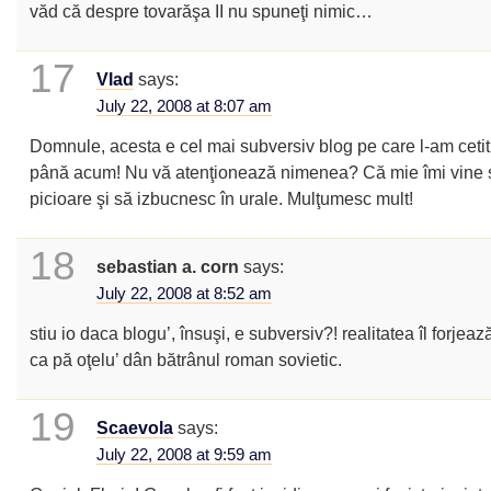
văd că despre tovarăşa II nu spuneţi nimic…
17
Vlad
says:
July 22, 2008 at 8:07 am
Domnule, acesta e cel mai subversiv blog pe care l-am cetit
până acum! Nu vă atenţionează nimenea? Că mie îmi vine s
picioare şi să izbucnesc în urale. Mulţumesc mult!
18
sebastian a. corn
says:
July 22, 2008 at 8:52 am
stiu io daca blogu’, însuşi, e subversiv?! realitatea îl forjeaz
ca pă oţelu’ dân bătrânul roman sovietic.
19
Scaevola
says:
July 22, 2008 at 9:59 am