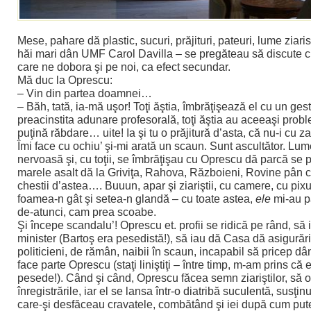
Mese, pahare dă plastic, sucuri, prăjituri, pateuri, lume ziarist
hăi mari dân UMF Carol Davilla – se pregăteau să discute ch
care ne dobora şi pe noi, ca efect secundar.
Mă duc la Oprescu:
– Vin din partea doamnei…
– Băh, tată, ia-mă uşor! Toţi ăştia, îmbrăţişează el cu un gest
preacinstita adunare profesorală, toţi ăştia au aceeaşi probl
puţină răbdare… uite! Ia şi tu o prăjitură d’asta, că nu-i cu z
Îmi face cu ochiu’ şi-mi arată un scaun. Sunt ascultător. Lu
nervoasă şi, cu toţii, se îmbrăţişau cu Oprescu dă parcă se
marele asalt dă la Griviţa, Rahova, Războieni, Rovine pân c
chestii d’astea…. Buuun, apar şi ziariştii, cu camere, cu pixu
foamea-n gât şi setea-n glandă – cu toate astea,
ele
mi-au pă
de-atunci, cam prea scoabe.
Şi începe scandalu’! Oprescu et. profii se ridică pe rând, să 
minister (Bartoş era pesedistă!), să iau dă Casa dă asigurări
politicieni, de rămân, naibii în scaun, incapabil să pricep dâ
face parte Oprescu (staţi liniştiţi – între timp, m-am prins că 
pesede!). Când şi când, Oprescu făcea semn ziariştilor, să 
înregistrările, iar el se lansa într-o diatribă suculentă, susţinu
care-şi desfăceau cravatele, combătând şi iei după cum pu