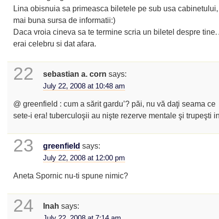
Lina obisnuia sa primeasca biletele pe sub usa cabinetului,
mai buna sursa de informatii:)
Daca vroia cineva sa te termine scria un biletel despre tine.
erai celebru si dat afara.
22
sebastian a. corn
says:
July 22, 2008 at 10:48 am
@ greenfield : cum a sărit gardu’? păi, nu vă daţi seama ce
sete-i era! tuberculoşii au nişte rezerve mentale şi trupeşti i
23
greenfield
says:
July 22, 2008 at 12:00 pm
Aneta Spornic nu-ti spune nimic?
24
Inah
says:
July 22, 2008 at 7:14 am