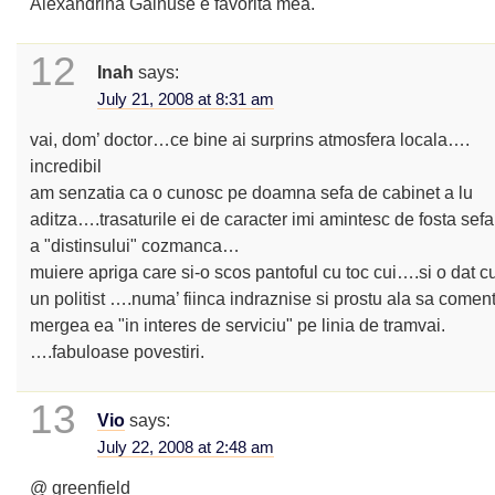
Alexandrina Gainuse e favorita mea.
12
Inah
says:
July 21, 2008 at 8:31 am
vai, dom’ doctor…ce bine ai surprins atmosfera locala….
incredibil
am senzatia ca o cunosc pe doamna sefa de cabinet a lu
aditza….trasaturile ei de caracter imi amintesc de fosta sef
a "distinsului" cozmanca…
muiere apriga care si-o scos pantoful cu toc cui….si o dat cu
un politist ….numa’ fiinca indraznise si prostu ala sa come
mergea ea "in interes de serviciu" pe linia de tramvai.
….fabuloase povestiri.
13
Vio
says:
July 22, 2008 at 2:48 am
@ greenfield