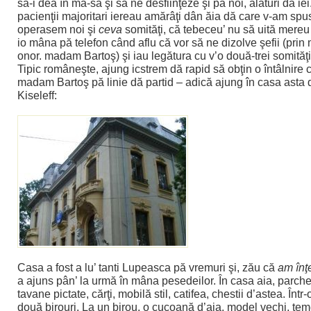
să-i dea în mă-sa şi să ne desfiinţeze şi pă noi, alături dă iei
pacienţii majoritari iereau amărâţi dân ăia dă care v-am spu
operasem noi şi
ceva
somităţi, că tebeceu’ nu să uită mereu 
io mâna pă telefon când aflu că vor să ne dizolve şefii (prin
onor. madam Bartoş) şi iau legătura cu v’o două-trei somităţi
Tipic româneşte, ajung icstrem dă rapid să obţin o întâlnire cu
madam Bartoş pă linie dă partid – adică ajung în casa asta 
Kiseleff:
Casa a fost a lu’ tanti Lupeasca pă vremuri şi, zău că
am înţ
a ajuns pân’ la urmă în mâna pesedeilor. În casa aia, parchet
tavane pictate, cărţi, mobilă stil, catifea, chestii d’astea. Într-
două birouri. La un birou, o cucoană d’aia, model vechi, teme