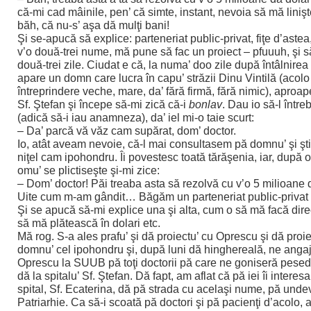
că-mi cad mâinile, pen’ că simte, instant, nevoia să mă linişt
băh, că nu-s’ aşa dă mulţi bani!
Şi se-apucă să explice: parteneriat public-privat, fiţe d’astea
v’o două-trei nume, mă pune să fac un proiect – pfuuuh, şi să
două-trei zile. Ciudat e că, la numa’ doo zile după întâlnire
apare un domn care lucra în capu’ străzii Dinu Vintilă (acolo
întreprindere veche, mare, da’ fără firmă, fără nimic), aproap
Sf. Ştefan şi începe să-mi zică că-i
bonlav
. Dau io să-l între
(adică să-i iau anamneza), da’ iel mi-o taie scurt:
– Da’ parcă vă văz cam supărat, dom’ doctor.
Io, atât aveam nevoie, că-l mai consultasem pă domnu’ şi şt
niţel cam ipohondru. Îi povestesc toată tărăşenia, iar, după 
omu’ se plictiseşte şi-mi zice:
– Dom’ doctor! Păi treaba asta să rezolvă cu v’o 5 milioane d
Uite cum m-am gândit… Băgăm un parteneriat public-priva
Şi se apucă să-mi explice una şi alta, cum o să mă facă dire
să mă plătească în dolari etc.
Mă rog. S-a ales prafu’ şi dă proiectu’ cu Oprescu şi dă proie
domnu’ cel ipohondru şi, după luni dă hinghereală, ne anga
Oprescu la SUUB pă toţi doctorii pă care ne goniseră pesede
dă la spitalu’ Sf. Ştefan. Dă fapt, am aflat că pă iei îi interesa
spital, Sf. Ecaterina, dă pă strada cu acelaşi nume, pă und
Patriarhie. Ca să-i scoată pă doctori şi pă pacienţi d’acolo,