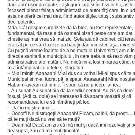
dai capu’ uşor pă spate, caşti gura larg şi închizi ochii, astfel
încasezi plenar felaţia administrată de autorităţi care, în ciu
asta ne oferă cel mai des, fiind autorităţile, totuşi, substantiv 
deci potente.
Mda. Cât despre surprizele dă la bloc, au fost reprezentate,
fundamental, dă rasele dă oameni bizari peste care am dat.
chestie aş mai vrea să mai zic. Şefa aia dă cabinet, cât iere
era cât pe ce să-i luxeze pă băieţii dân minister, aşa,
mine d
Cu puţină vreme înainte de a ne muta la Universitar, am o înt
direcţia sanitară a municipiului, în care trebuia să rezolvăm
adminsitrative ale mutării. Nu mică mi-a fost mirarea când, 
m-a întâmpinat cu urlete şi strigături:
– M-ai minţit! Aaaaaah! M-ai dus cu vorba! Mi-ai spus că te m
Municipal şi m-ai lucrat pă la spate! Aaaaaaah! Mincinosul
Habar n-aveam dă nimic. Îi spun că nu pricep. Iar iea:
– Au sunat! Au sunat ăia dă la sediu’ central! Au zis că dom’
însuşi, (Adi cu oole) se interesează dă soarta voastră şi că
recomandarea lui e să rămâneţi pă loc.
– Da’ io nu ştiu nimic…
– Ooooff! Ne distrugeţi! Aaaaaah! Picăm, naibii, dă proşti… 
că te muţi dacă nu vrei să te muţi?
– Doamnă! Dacă am zis că mă mut şi dacă îmi rezolvaţi şi p
deasupra, zău că mă mut dincolo!