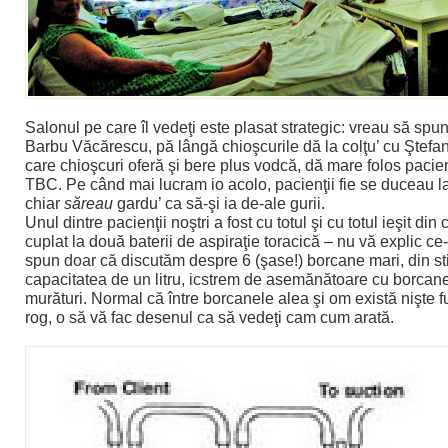
Salonul pe care îl vedeţi este plasat strategic: vreau să spun
Barbu Văcărescu, pă lângă chioşcurile dă la colţu’ cu Ştefa
care chioşcuri oferă şi bere plus vodcă, dă mare folos pacien
TBC. Pe când mai lucram io acolo, pacienţii fie se duceau la
chiar
săreau
gardu’ ca să-şi ia de-ale gurii.
Unul dintre pacienţii noştri a fost cu totul şi cu totul ieşit di
cuplat la două baterii de aspiraţie toracică – nu vă explic ce-
spun doar că discutăm despre 6 (şase!) borcane mari, din sti
capacitatea de un litru, icstrem de asemănătoare cu borcan
murături. Normal că între borcanele alea şi om există nişte f
rog, o să vă fac desenul ca să vedeţi cam cum arată.