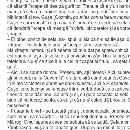
Cutăriţa să cam codeşte. Şefa dă cabinet scrâşneşte, da’ nu
că ailantă începe să dea pă gură tot. Trebuie că e v’un bar
mare, că şefa dă cabinet trage aer adânc în piept. Între timp,
bibliotecă şi tov. Guşe (Cozmin,
pour les connaiseurs mosko
Guşe e cam vocal în clipa aia da’, numa’ ce-o vede pă şefa 
că deodată începe să meargă în vârfu’ picioarelor şi să vor
şoaptă.
– Ei bine, conchide şefa, să-i spui lu’ ăla că n-o să fie aşa, 
zdrang! – închide telefonul şi începe să-mi zâmbească.
Mă citeşte instant. Îşi dă seama că m-a dat pe spate, chit că
estrogenică, aşa că se face că priveşte în zări. Nu-i ia prea 
telefonul. Nu-ş’ ce zice ăla la cel’lalt capăt al firului, că şefa
gură:
– Aici, i se spune domnu’
Preşedinte
, aţi înţeles? Aici, sunt
aţi priceput, nu la Guvern! (îi era tare silă când spunea Guve
în Piaţa Victoriei e
domnule prim-ministru
, aici e
Preşedinte
Guşe, care tocmai se lansase într-o vorbă-două cu o activist
tinerică, tace dân nou. Să uită şi el, cu gura căscată, la şefă
bine că nu lucrez acolo, cu ei, şi că nu-s’ coleg dă birou cu
moscovitul.
– Fuaaarte bine! – se bucură şefa şi, demonstrativ, orientea
spre mine, ca să aud: "… şi să-i spuneţi domnului Preşedin
Mă rog. Omu’ spunea ceea ce trebuia să se audă. Şefa a pr
zâmbească. Guşă a recăpătat glas. După v’un minut, toţi er