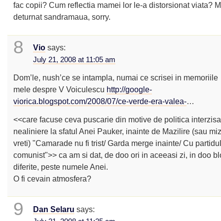
fac copii? Cum reflectia mamei lor le-a distorsionat viata? 
deturnat sandramaua, sorry.
8
Vio
says:
July 21, 2008 at 11:05 am
Dom’le, nush’ce se intampla, numai ce scrisei in memoriile
mele despre V Voiculescu
http://google-
viorica.blogspot.com/2008/07/ce-verde-era-valea-
…
<<care facuse ceva puscarie din motive de politica interzisa
nealiniere la sfatul Anei Pauker, inainte de Mazilire (sau miz
vreti) "Camarade nu fi trist/ Garda merge inainte/ Cu partidu
comunist">> ca am si dat, de doo ori in aceeasi zi, in doo bl
diferite, peste numele Anei.
O fi cevain atmosfera?
9
Dan Selaru
says: