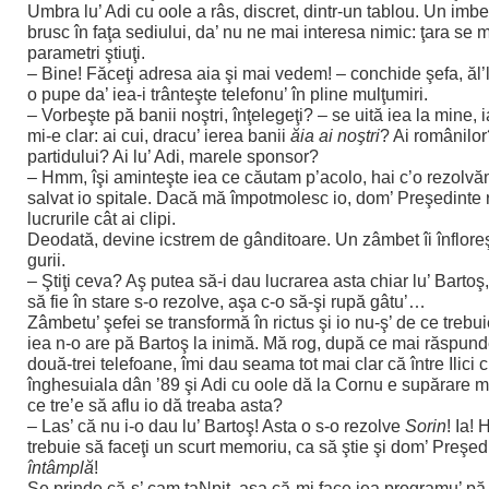
Umbra lu’ Adi cu oole a râs, discret, dintr-un tablou. Un imbec
brusc în faţa sediului, da’ nu ne mai interesa nimic: ţara se 
parametri ştiuţi.
– Bine! Făceţi adresa aia şi mai vedem! – conchide şefa, ăl’l
o pupe da’ iea-i trânteşte telefonu’ în pline mulţumiri.
– Vorbeşte pă banii noştri, înţelegeţi? – se uită iea la mine, 
mi-e clar: ai cui, dracu’ ierea banii
ăia ai noştri
? Ai românilor
partidului? Ai lu’ Adi, marele sponsor?
– Hmm, îşi aminteşte iea ce căutam p’acolo, hai c’o rezolv
salvat io spitale. Dacă mă împotmolesc io, dom’ Preşedinte r
lucrurile cât ai clipi.
Deodată, devine icstrem de gânditoare. Un zâmbet îi înfloreşt
gurii.
– Ştiţi ceva? Aş putea să-i dau lucrarea asta chiar lu’ Bartoş
să fie în stare s-o rezolve, aşa c-o să-şi rupă gâtu’…
Zâmbetu’ şefei se transformă în rictus şi io nu-ş’ de ce trebui
iea n-o are pă Bartoş la inimă. Mă rog, după ce mai răspund
două-trei telefoane, îmi dau seama tot mai clar că între Ilici 
înghesuiala dân ’89 şi Adi cu oole dă la Cornu e supărare m
ce tre’e să aflu io dă treaba asta?
– Las’ că nu i-o dau lu’ Bartoş! Asta o s-o rezolve
Sorin
! Ia! 
trebuie să faceţi un scurt memoriu, ca să ştie şi dom’ Preşed
întâmplă
!
Se prinde că-s’ cam taNpit, aşa că-mi face iea programu’ pă 