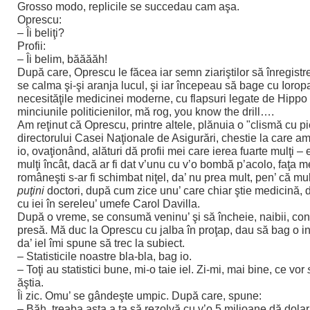
Grosso modo, replicile se succedau cam aşa.
Oprescu:
– Îi beliţi?
Profii:
– Îi belim, băăăăh!
După care, Oprescu le făcea iar semn ziariştilor să înregist
se calma şi-şi aranja lucul, şi iar începeau să bage cu Iorop
necesităţile medicinei moderne, cu flapsuri legate de Hippo 
minciunile politicienilor, mă rog, you know the drill….
Am reţinut că Oprescu, printre altele, plănuia o "clismă cu pi
directorului Casei Naţionale de Asigurări, chestie la care am
io, ovaţionând, alături dă profii mei care ierea fuarte mulţi – 
mulţi încât, dacă ar fi dat v’unu cu v’o bombă p’acolo, faţa m
româneşti s-ar fi schimbat niţel, da’ nu prea mult, pen’ că mul
puţini
doctori, după cum zice unu’ care chiar ştie medicină, da
cu iei în sereleu’ umefe Carol Davilla.
După o vreme, se consumă veninu’ şi să încheie, naibii, con
presă. Mă duc la Oprescu cu jalba în proţap, dau să bag o i
da’ iel îmi spune să trec la subiect.
– Statisticile noastre bla-bla, bag io.
– Toţi au statistici bune, mi-o taie iel. Zi-mi, mai bine, ce vor
ăştia.
Îi zic. Omu’ se gândeşte umpic. După care, spune:
– Băh, treaba asta a ta să rezolvă cu v’o 5 milioane dă dola