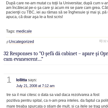
După care ne-am mutat cu toţii la Universitar, după cum v-am
am încălecat pe-o şa care şi acum mi se pare cam grea. Câ
pacienţii cu TBC, iei au rămas să se înghesuie şi mai şi, pă
apuca, că doar aşa le-a fost scris!
Tags:
medicale
Uncategorized
32 
32 Responses to “O şefă dă cabinet – apare şi Opr
cam evanescent…”
1
lollitta
says:
July 21, 2008 at 7:12 am
tre sa il mai citesc o data sa vad daca rezolvarea a fost
pozitiva pentru spital, ca n-am prea inteles. da faptul ca poli
mare treaba spurcata o stiam de mult. si ca itele se trag un