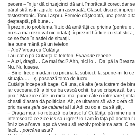
pecere – în jur dă cinzejcinci dă ani, îmbrăcată corect dar s
părul strâns în agrafe, cam asexuată. Glasul: discret impreg
testosteronic. Tonul aspru. Femeie dăşteaptă, una peste alt
deşteaptă, pă bune….
Îi prezint io problema, îi zic dă amărâţii cu pricina (pentru e
nu s-a mai rezolvat niciodată), îi prezint hârtiile cu statistica
ce se face în astfel de situaţii.
Iea pune mână pă un telefon.
– Alo? Vreau cu Cutăriţa.
I-au dat-o pă Cutăriţa la telefon.
Fuaaarte
repede.
– Auzi, dragă… Ce mai faci? Ahh, nici io… Da’ pă la Breaza 
Nu. Nu fusese.
– Bine, trece madam cu pricina la subiect. Ia spune-mi tu ce 
situaţia…. – şi pasează tema de lucru.
Cutăriţa începe să bage. Că una, că alta (era icstrem de bin
iar cucoana dă la birou ba cască ochii, ba se crispează, ba 
pixu’. Mai zice câte un mda, mai pune câte o întrebare ţintită
chestii d’astea dă politician. Ah, ce uitasem să vă zic era 
pricina era
şefa de cabinet
al lui Adi cu oole, ca să ştiţi.
– Draga mea, i-o retează iea brusc lu’ Cutăriţa, pă mine nu 
interesează ce zice ics sau igrec! Io-l am în faţă pă doctoru’ d
îmi zice al’ceva, aşa că vreau să rezolv problema asta. Cine
facă…
porcăria
asta?