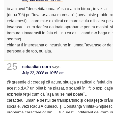
io am avut "deosebita onoare" sa o am in birou , in vizita
(dupa ’95) pe "tovarasa ana muresan" ( avea niste problem
cetatenest)….care mi-e explicat ce mare scula o fost ea pe
tovarasu….cum dadfea ea toate aprobarile pentru masini..s
tremurau tovaerasii in fata ei…nu ca azi…cand n-o baga ni
seama:(
chiar ar fi interesanta o incursiune in lumea "tovaraselor de fi
personaje de top, nu alta.
25
sebastian-corn
says:
July 22, 2008 at 10:58 am
@ greenfield : credeţi că acum, situaţia a radical diferită din
acest p.d.v.? un bilet bine plasat, o şoaptă în lift, o explicaţ
expresia feţei cum că "aşa nu se mai poate"…
caracterul uman e destul de transpartinic şi depăşeşte orând
sociale. vezi Radu Aldulescu şi Constanţa Vintilă-Ghiţulesc
problema caracterelor din… Bucureşti, indiferent de vremuri