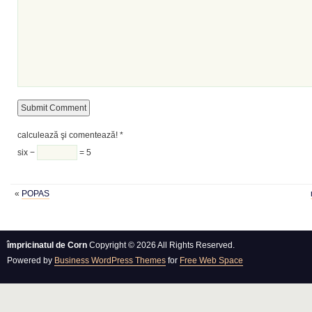
calculează şi comentează!
*
six −
= 5
«
POPAS
împricinatul de Corn
Copyright © 2026 All Rights Reserved.
Powered by
Business WordPress Themes
for
Free Web Space