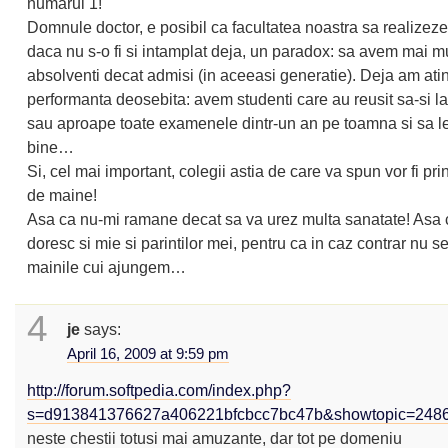
numarul 1!
Domnule doctor, e posibil ca facultatea noastra sa realizeze
daca nu s-o fi si intamplat deja, un paradox: sa avem mai mu
absolventi decat admisi (in aceeasi generatie). Deja am ati
performanta deosebita: avem studenti care au reusit sa-si l
sau aproape toate examenele dintr-un an pe toamna si sa le
bine…
Si, cel mai important, colegii astia de care va spun vor fi prin
de maine!
Asa ca nu-mi ramane decat sa va urez multa sanatate! Asa
doresc si mie si parintilor mei, pentru ca in caz contrar nu se
mainile cui ajungem…
4
je
says:
April 16, 2009 at 9:59 pm
http://forum.softpedia.com/index.php?
s=d913841376627a406221bfcbcc7bc47b&showtopic=248
neste chestii totusi mai amuzante, dar tot pe domeniu