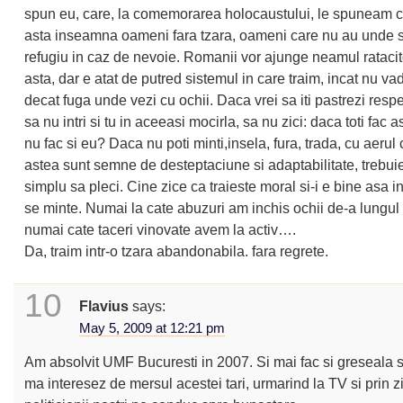
spun eu, care, la comemorarea holocaustului, le spuneam c
asta inseamna oameni fara tzara, oameni care nu au unde
refugiu in caz de nevoie. Romanii vor ajunge neamul ratacito
asta, dar e atat de putred sistemul in care traim, incat nu vad
decat fuga unde vezi cu ochii. Daca vrei sa iti pastrezi respe
sa nu intri si tu in aceeasi mocirla, sa nu zici: daca toti fac 
nu fac si eu? Daca nu poti minti,insela, fura, trada, cu aerul 
astea sunt semne de desteptaciune si adaptabilitate, trebuie
simplu sa pleci. Cine zice ca traieste moral si-i e bine asa 
se minte. Numai la cate abuzuri am inchis ochii de-a lungul v
numai cate taceri vinovate avem la activ….
Da, traim intr-o tzara abandonabila. fara regrete.
10
Flavius
says:
May 5, 2009 at 12:21 pm
Am absolvit UMF Bucuresti in 2007. Si mai fac si greseala 
ma interesez de mersul acestei tari, urmarind la TV si prin 