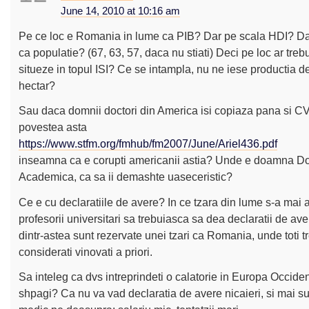
June 14, 2010 at 10:16 am
Pe ce loc e Romania in lume ca PIB? Dar pe scala HDI? D
ca populatie? (67, 63, 57, daca nu stiati) Deci pe loc ar treb
situeze in topul ISI? Ce se intampla, nu ne iese productia de
hectar?
Sau daca domnii doctori din America isi copiaza pana si CV-
povestea asta
https://www.stfm.org/fmhub/fm2007/June/Ariel436.pdf
inseamna ca e corupti americanii astia? Unde e doamna D
Academica, ca sa ii demashte uaseceristic?
Ce e cu declaratiile de avere? In ce tzara din lume s-a mai 
profesorii universitari sa trebuiasca sa dea declaratii de ave
dintr-astea sunt rezervate unei tzari ca Romania, unde toti t
considerati vinovati a priori.
Sa inteleg ca dvs intreprindeti o calatorie in Europa Occide
shpagi? Ca nu va vad declaratia de avere nicaieri, si mai su