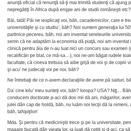
anunţă oficial că renunţă să-ţi mai trimită studenţi că ajung 
nepregătiţi în Africa după enşpe ani de studii româneşti etc?
Băi, tată! Păi ne iexplicaţi voi, băh,
cacademicilor
, care e tr
universităţile şi cu studiu’, băh? Noi suntem generaţia lui 
partinice pecereu, băh, noi am inventat sereleurile universit
semn că ne adaptăm la economia dă piaţă, noi am inventat 
clinică pentru ăia de n-au luat nici un concurs sau examen (
recalificări pe blat, ce mă-sa…), noi ne-am băgat rudele toa
facultate, că cineva trebuia să aibe grijă de voi şi de copiii vo
şi-acu’ ne judecaţi voi pe noi, băh?
Ne întrebaţi de ce n-avem declaraţiile de avere pă saituri, b
Da’ cine kilu’ meu sunteţi voi, băh? Ioropa? USA? Nţţ… Băh!
conducem doctorate p-aci dă doo mii dă ani, măgarilor, ave
julei dân cap de holdă, băh, nu luăm noi lecţii dă la nimeni, a
băh, taNpiţilor!
Mda. Şi pentru că mediciniştii trece şi pe la universitate, pen
maaare bucată dân vieaţa lor, ia luaţi dă cetiţi şi d-aci, ca să