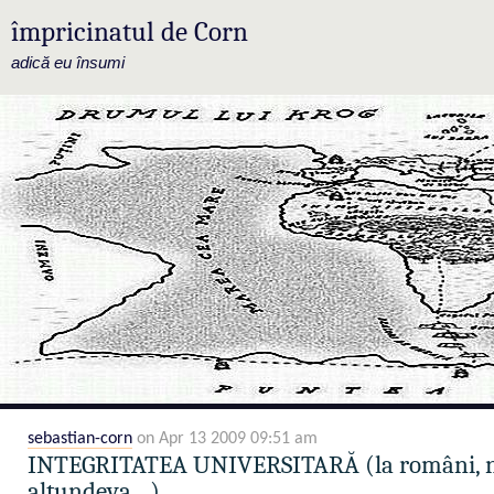
împricinatul de Corn
adică eu însumi
sebastian-corn
on Apr 13 2009 09:51 am
INTEGRITATEA UNIVERSITARĂ (la români, 
altundeva…)