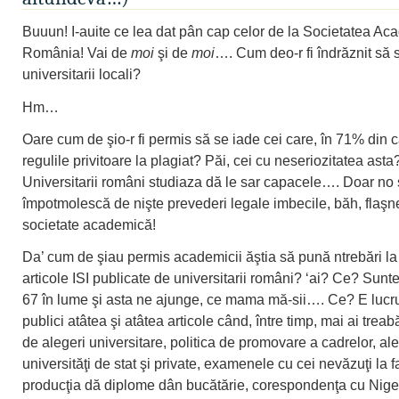
Buuun! I-auite ce lea dat pân cap celor de la Societatea Ac
România! Vai de
moi
şi de
moi
…. Cum deo-r fi îndrăznit să 
universitarii locali?
Hm…
Oare cum de şio-r fi permis să se iade cei care, în 71% din c
regulile privitoare la plagiat? Păi, cei cu neseriozitatea asta
Universitarii români studiaza dă le sar capacele…. Doar no
împotmolescă de nişte prevederi legale imbecile, băh, flaşne
societate academică!
Da’ cum de şiau permis academicii ăştia să pună ntrebări l
articole ISI publicate de universitarii români? ‘ai? Ce? Sunt
67 în lume şi asta ne ajunge, ce mama mă-sii…. Ce? E lucru
publici atâtea şi atâtea articole când, între timp, mai ai treabă
de alegeri universitare, politica de promovare a cadrelor, ale
universităţi de stat şi private, examenele cu cei nevăzuţi la f
producţia dă diplome dân bucătărie, corespondenţa cu Niger