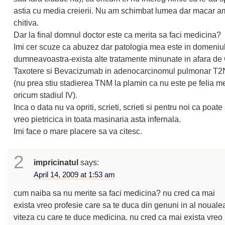
astia cu media creierii. Nu am schimbat lumea dar macar a
chitiva.
Dar la final domnul doctor este ca merita sa faci medicina?
Imi cer scuze ca abuzez dar patologia mea este in domeniu
dumneavoastra-exista alte tratamente minunate in afara de 
Taxotere si Bevacizumab in adenocarcinomul pulmonar T
(nu prea stiu stadierea TNM la plamin ca nu este pe felia m
oricum stadiul IV).
Inca o data nu va opriti, scrieti, scrieti si pentru noi ca poat
vreo pietricica in toata masinaria asta infernala.
Imi face o mare placere sa va citesc.
2
impricinatul
says:
April 14, 2009 at 1:53 am
cum naiba sa nu merite sa faci medicina? nu cred ca mai
exista vreo profesie care sa te duca din genuni in al nouale
viteza cu care te duce medicina. nu cred ca mai exista vreo