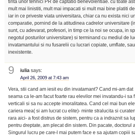
tinta unor tehnici PR de captatio benevolentiae. cu toate ast
mult mai linistiti, mult mai impacati si mult mai bine platiti de
iar in ce priveste viata universitara, chiar ca nu exista nici u
comparatie, pornind de la atitudinea cadrelor universitare (
sunt, cu adevarat, profesori, in timp ce la noi se ocupa, in sp
negotul posturilor universitare) si terminand cu mediul de lu
invatamantului si nu fusarelii cu lucrari copiate, umflate, sa
inexistente.
9
iulia
says:
April 26, 2009 at 7:43 am
Vera, stii cand am iesit eu din invatamant? Cand mi-am dat
seama ca le-am facut foarte rau elevilor mei invatandu-i sa fie
verticali si sa nu accepte imoralitatea. Cand cel mai bun ele
cariera mea( si am lucrat cu elite)- minte stralucita si curat
rara aici- a fost distrus de sistem, pentru ca a indraznit sa l
pentru dreptate, am plecat din sistem. Din pacate, doctorul a
Singurul lucru pe care-l mai putem face e sa ajutam copiii s