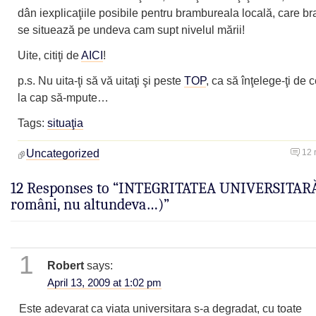
dân iexplicaţiile posibile pentru brambureala locală, care 
se situează pe undeva cam supt nivelul mării!
Uite, citiţi de
AICI
!
p.s. Nu uita-ţi să vă uitaţi şi peste
TOP
, ca să înţelege-ţi de 
la cap să-mpute…
Tags:
situaţia
Uncategorized
12 
12 Responses to “INTEGRITATEA UNIVERSITARĂ
români, nu altundeva…)”
1
Robert
says:
April 13, 2009 at 1:02 pm
Este adevarat ca viata universitara s-a degradat, cu toate