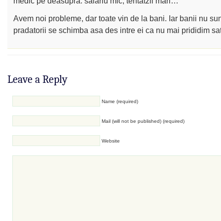
medic pe deasupra: salariu mic, tentatzii mari…
Avem noi probleme, dar toate vin de la bani. Iar banii nu sun
pradatorii se schimba asa des intre ei ca nu mai prididim sa
Leave a Reply
Name (required)
Mail (will not be published) (required)
Website