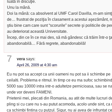
luată în discuţie.
Unu la mână.
Doi la mână: ca absolvent al UMF Carol Davilla, m-am simţit
de… frustrat de poziţia în clasament a acestui aşezământ, 
ştiu bine cam care sunt “scorurile” secrete şi politicile de p
au deteriorat această Universitate.
Încep, din ce în ce mai des, să mă gândesc că trăim într-o ţ
abandonabilă… Fără regrete, abandonabilă!
7
vera
says:
April 26, 2009 at 4:30 am
Eu nu pot sa accept ca unii oameni nu pot sa ii schimbe pe
ceilalti. Problema e ritmul. In timp ce eu ma sufoc schimbind 
5000 sau 10000 intra intr-o adultetze pernicioasa, sau se na
unde vor deveni FAMENI.
Prietenii mei, plecati din Romania, au atit de multe lucruri d
pling si cu care nu s-au putut acomoda, acolo unde sint, ca
ca schimbi fintina cu putzul. Sigur, nu ai avea de infruntat c