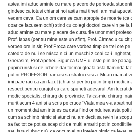
astea imi aduc aminte cu mare placere de perioada studenti
gindesc ca totusi chiar si noi astia mai tinerii am mai apuca
vedem ceva. Ca un om care se cam apropie de moarte (ca 
doar ce facusem ochi) stind cu colegi doctori care vin pe la
aduc aminte cu mare placere de cursurile unor mari profeso
Prof. Ispas (pentru mine este un sfint), Prof. Cirmaciu cu cit
vorbea ore in sir, Prof Proca care vorbea timp de trei ore pe 
catedra de nu i se misca nici un muschi ziceai ca-i inghetat,
Gherasim, Prof Apetrei. Sigur ca UMF-ul este plin de papaga
pupincuristi si de lichele dar tocmai gloata asta flaminda fa
putini PROFESORI ramasi sa straluceasca. Mi-au marcat vi
imi pare rau ca am facut (chiar si pentru putin timp) medicin
respect pentru curajul cu care spuneti adevarul. Am lucrat d
medic specialist chirurg de provincie. Taica-miu chirurg ina
murit acum 4 ani si a scris pe cruce “Viata mea v-a apartinu
un moment dat am inteles ca data fiind orinduirea asta poli
cum sa schimb nimic si atunci nu am decit sa revin la scopu
sa fac tot ce pot sa scap citi de multi amariti pot in condiitiil
sau fara ciubuc nu), ca oricum ei nu inteleg nimic ca le-au sp