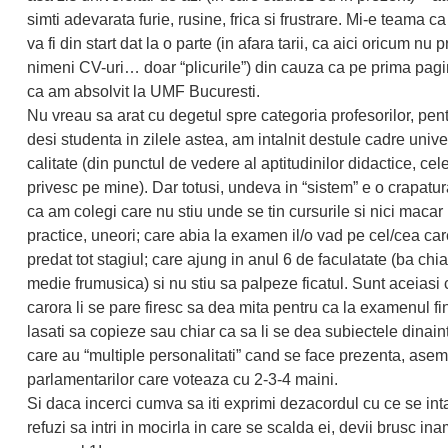
simti adevarata furie, rusine, frica si frustrare. Mi-e teama 
va fi din start dat la o parte (in afara tarii, ca aici oricum nu 
nimeni CV-uri… doar “plicurile”) din cauza ca pe prima pagi
ca am absolvit la UMF Bucuresti.
Nu vreau sa arat cu degetul spre categoria profesorilor, pent
desi studenta in zilele astea, am intalnit destule cadre unive
calitate (din punctul de vedere al aptitudinilor didactice, ce
privesc pe mine). Dar totusi, undeva in “sistem” e o crapat
ca am colegi care nu stiu unde se tin cursurile si nici macar 
practice, uneori; care abia la examen il/o vad pe cel/cea ca
predat tot stagiul; care ajung in anul 6 de faculatate (ba chia
medie frumusica) si nu stiu sa palpeze ficatul. Sunt aceiasi 
carora li se pare firesc sa dea mita pentru ca la examenul fin
lasati sa copieze sau chiar ca sa li se dea subiectele dinain
care au “multiple personalitati” cand se face prezenta, ase
parlamentarilor care voteaza cu 2-3-4 maini.
Si daca incerci cumva sa iti exprimi dezacordul cu ce se int
refuzi sa intri in mocirla in care se scalda ei, devii brusc in