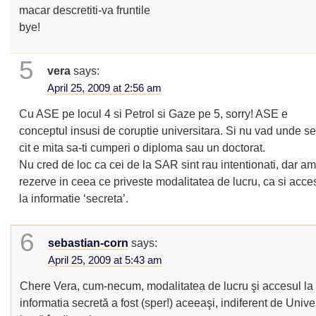
macar descretiti-va fruntile
bye!
5
vera
says:
April 25, 2009 at 2:56 am
Cu ASE pe locul 4 si Petrol si Gaze pe 5, sorry! ASE e
conceptul insusi de coruptie universitara. Si nu vad unde s
cit e mita sa-ti cumperi o diploma sau un doctorat.
Nu cred de loc ca cei de la SAR sint rau intentionati, dar a
rezerve in ceea ce priveste modalitatea de lucru, ca si acces
la informatie ‘secreta’.
6
sebastian-corn
says:
April 25, 2009 at 5:43 am
Chere Vera, cum-necum, modalitatea de lucru şi accesul la
informatia secretă a fost (sper!) aceeaşi, indiferent de Unive