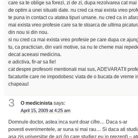
care sa te oblige sa forezi, zi de zi, dupa rezolvarea cat mai
de optim a unei situatii date. nu cred ca mai exista vreo pro
te puna in contact cu atatea tipuri umane. nu cred ca in afar
mai exista vreo profesie care sa te stoarca de ultima picatur
din nou si din nou.
si nu cred ca mai exista vreo profesie pe care dupa ce ajung
tu, ca practician, din varii motive, sa nu te cheme mai reped
decat aceeasi medicina.
e adictiva, fir-ar sa fie!
cat despre profesorii mentionati mai sus, ADEVARATII profe
facaturile care ne impodobesc viata de o bucata de vreme 
chapeau!
3
O medicinista
says:
April 15, 2009 at 4:25 am
Domnule doctor, astea inca sunt doar cifre… Daca s-ar
povesti evenimentele, ar suna si mai rau… Si daca ati studi
asa zis universitar de azi (in care studiez eu in prezent) – at