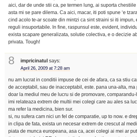
aici, dar de unde stii ca, pe termen lung, ai suporta chestiil
asta mi se pare dilema. Ca aici, macar, iti poti spune ‘e tzar
cind acolo te-ar scoate din mintzi ca sint straini si iti impun, e
reguli insuportabile. In fine, raspunsul este, evident, individ
exista scapare generalizata, solutie colectiva, e o decizie a
privata. Tough!
8
impricinatul
says:
April 26, 2009 at 7:28 am
nu am lucrat in conditii impuse de cei de afara, ca sa stiu ca
de acceptabil, sau de inacceptabil, este. pana una-alta, ma p
doar la mediul meu de lucru si de promovare, comparandu-
imi relateaza extrem de multii mei colegi care au ales sa luc
ma refer la medicina, bien sur.
si, nu sufera cam nici un fel de comparatie, up to now. e drep
in clipa de fata, exista un necesar extrem de crescut al medi
piata de munca europeana, asa ca, acei colegi ai mei ar pute