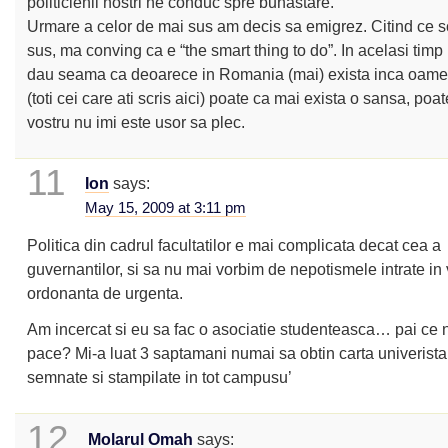
politicienii nostri ne conduc spre bunastare.
Urmare a celor de mai sus am decis sa emigrez. Citind ce s
sus, ma conving ca e “the smart thing to do”. In acelasi timp 
dau seama ca deoarece in Romania (mai) exista inca oamen
(toti cei care ati scris aici) poate ca mai exista o sansa, poa
vostru nu imi este usor sa plec.
11
Ion
says:
May 15, 2009 at 3:11 pm
Politica din cadrul facultatilor e mai complicata decat cea a
guvernantilor, si sa nu mai vorbim de nepotismele intrate in 
ordonanta de urgenta.
Am incercat si eu sa fac o asociatie studenteasca… pai ce 
pace? Mi-a luat 3 saptamani numai sa obtin carta univerista
semnate si stampilate in tot campusu’
12
Molarul Omah
says: