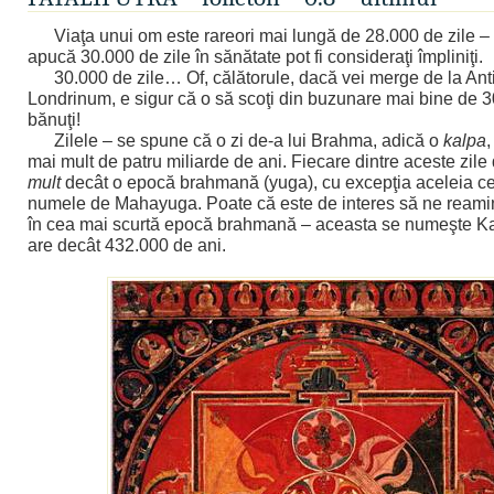
Viaţa unui om este rareori mai lungă de 28.000 de zile – 
apucă 30.000 de zile în sănătate pot fi consideraţi împliniţi.
30.000 de zile… Of, călătorule, dacă vei merge de la Ant
Londrinum, e sigur că o să scoţi din buzunare mai bine de 
bănuţi!
Zilele – se spune că o zi de-a lui Brahma, adică o
kalpa
mai mult de patru miliarde de ani. Fiecare dintre aceste zil
mult
decât o epocă brahmană (yuga), cu excepţia aceleia ce
numele de Mahayuga. Poate că este de interes să ne reamin
în cea mai scurtă epocă brahmană – aceasta se numeşte Ka
are decât 432.000 de ani.