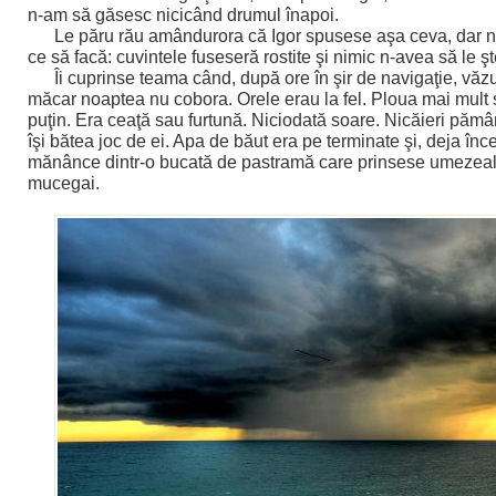
n-am să găsesc nicicând drumul înapoi.
Le păru rău amândurora că Igor spusese aşa ceva, dar 
ce să facă: cuvintele fuseseră rostite şi nimic n-avea să le ş
Îi cuprinse teama când, după ore în şir de navigaţie, văzu
măcar noaptea nu cobora. Orele erau la fel. Ploua mai mult
puţin. Era ceaţă sau furtună. Niciodată soare. Nicăieri pămâ
îşi bătea joc de ei. Apa de băut era pe terminate şi, deja în
mănânce dintr-o bucată de pastramă care prinsese umezeal
mucegai.