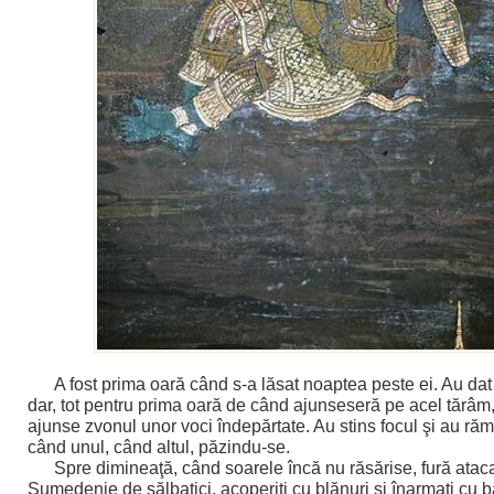
A fost prima oară când s-a lăsat noaptea peste ei. Au dat
dar, tot pentru prima oară de când ajunseseră pe acel tărâm, 
ajunse zvonul unor voci îndepărtate. Au stins focul şi au răma
când unul, când altul, păzindu-se.
Spre dimineaţă, când soarele încă nu răsărise, fură ataca
Sumedenie de sălbatici, acoperiţi cu blănuri şi înarmaţi cu b