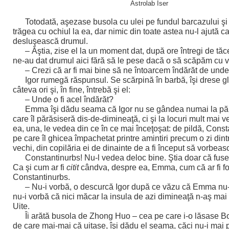
Astrolab Iser
Totodată, aşezase busola cu ulei pe fundul barcazului ş
trăgea cu ochiul la ea, dar nimic din toate astea nu-l ajută c
desluşească drumul.
– Ăştia, zise el la un moment dat, după ore întregi de tăc
ne-au dat drumul aici fără să le pese dacă o să scăpăm cu v
– Crezi că ar fi mai bine să ne întoarcem îndărăt de und
Igor rumegă răspunsul. Se scărpină în barbă, îşi drese g
câteva ori şi, în fine, întrebă şi el:
– Unde o fi acel îndărăt?
Emma îşi dădu seama că Igor nu se gândea numai la pă
care îl părăsiseră dis-de-dimineaţă, ci şi la locuri mult mai v
ea, una, le vedea din ce în ce mai înceţoşat: de pildă, Const
pe care îl ghicea împachetat printre amintiri precum o zi din
vechi, din copilăria ei de dinainte de a fi început să vorbeas
Constantinurbs! Nu-l vedea deloc bine. Ştia doar că fuse
Ca şi cum ar fi
citit
cândva, despre ea, Emma, cum că ar fi fo
Constantinurbs.
– Nu-i vorbă, o descurcă Igor după ce văzu că Emma nu-
nu-i vorbă că nici măcar la insula de azi dimineaţă n-aş mai 
Uite.
Îi arătă busola de Zhong Huo – cea pe care i-o lăsase 
de care mai-mai că uitase, îşi dădu el seama, căci nu-i mai 