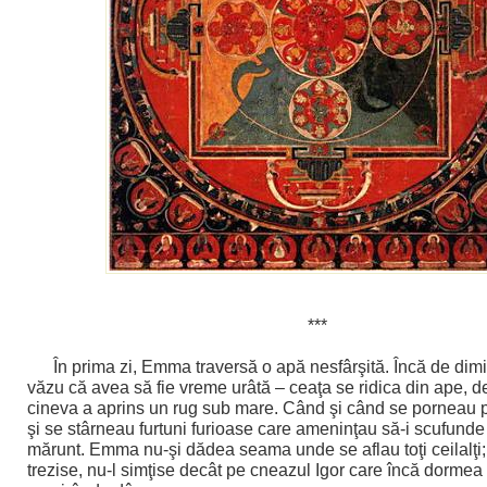
***
În prima zi, Emma traversă o apă nesfârşită. Încă de dim
văzu că avea să fie vreme urâtă – ceaţa se ridica din ape, d
cineva a aprins un rug sub mare. Când şi când se porneau p
şi se stârneau furtuni furioase care ameninţau să-i scufunde
mărunt. Emma nu-şi dădea seama unde se aflau toţi ceilalţi
trezise, nu-l simţise decât pe cneazul Igor care încă dormea