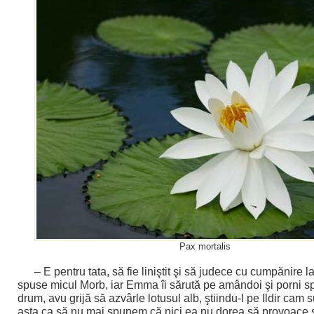
Pax mortalis
– E pentru tata, să fie liniştit şi să judece cu cumpănire l
spuse micul Morb, iar Emma îi sărută pe amândoi şi porni sp
drum, avu grijă să azvârle lotusul alb, ştiindu-l pe Ildir cam s
asta ca să nu mai spunem că nici ea nu dorea să provoace 