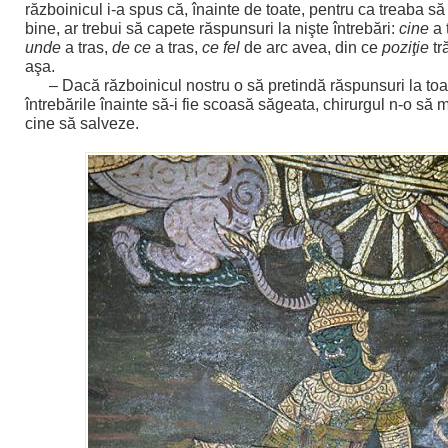
războinicul i-a spus că, înainte de toate, pentru ca treaba s
bine, ar trebui să capete răspunsuri la nişte întrebări:
cine
a 
unde
a tras,
de ce
a tras,
ce fel
de arc avea, din ce
poziţie
tr
aşa.
– Dacă războinicul nostru o să pretindă răspunsuri la toa
întrebările înainte să-i fie scoasă săgeata, chirurgul n-o să 
cine să salveze.