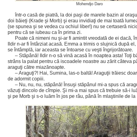
Mohendjo Daro
într-o casă de piatră, la doi paşi de marele bazin al oraş
doi băieţi (Krade şi Morb) şi erau invidiaţi de mai toată lume
(se spunea şi se vedea cu ochiul liber!) nu se certaseră nici
pentru că se iubeau ca în prima zi.
Poate că nimeni nu şi-ar fi amintit vreodată de ei dacă, în
Ildir n-ar fi întârziat acasă. Emma a trimis o slujnică după el
se întâmplă, iar aceasta se întoarse cu veşti îngrijorătoare.
– Stăpână! Ildir n-o să vină acasă în noaptea asta! Toţi b
strâns la palat pentru că iscoadele noastre au zărit câteva p
araguţi către miazănoapte.
– Araguţi?! Hai, Sumina, las-o baltă! Araguţii trăiesc doa
de adormit copiii.
– Nu, nu, nu, stăpână! Însuşi stăpânul mi-a spus că aragu
văzuţi dincolo de cîmpie. Şi mi-a mai spus că trebuie să-i 
şi pe Morb şi s-o luăm în jos pe râu, până în mlaştinile de la