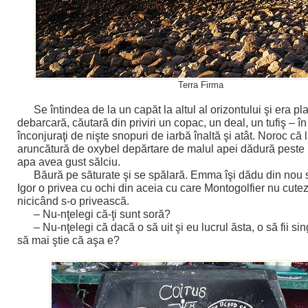
Terra Firma
Se întindea de la un capăt la altul al orizontului şi era pl
debarcară, căutară din priviri un copac, un deal, un tufiş – î
înconjuraţi de nişte snopuri de iarbă înaltă şi atât. Noroc că 
aruncătură de oxybel depărtare de malul apei dădură peste u
apa avea gust sălciu.
Băură pe săturate şi se spălară. Emma îşi dădu din nou
Igor o privea cu ochi din aceia cu care Montogolfier nu cute
nicicând s-o privească.
– Nu-nţelegi că-ţi sunt soră?
– Nu-nţelegi că dacă o să uit şi eu lucrul ăsta, o să fii si
să mai ştie că aşa e?