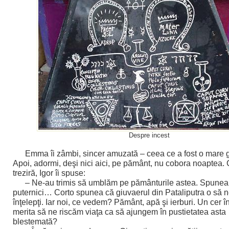
Despre incest
Emma îi zâmbi, sincer amuzată – ceea ce a fost o mare 
Apoi, adormi, deşi nici aici, pe pământ, nu cobora noaptea.
treziră, Igor îi spuse:
– Ne-au trimis să umblăm pe pământurile astea. Spunea
puternici… Corto spunea că giuvaerul din Pataliputra o să n
înţelepţi. Iar noi, ce vedem? Pământ, apă şi ierburi. Un cer î
merita să ne riscăm viaţa ca să ajungem în pustietatea asta
blestemată?