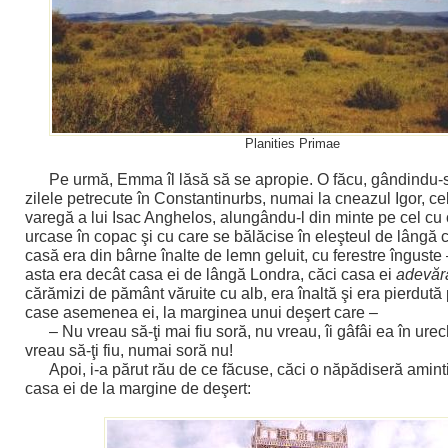
Planities Primae
Pe urmă, Emma îl lăsă să se apropie. O făcu, gândindu-
zilele petrecute în Constantinurbs, numai la cneazul Igor, ce
varegă a lui Isac Anghelos, alungându-l din minte pe cel cu
urcase în copac şi cu care se bălăcise în eleşteul de lângă 
casă era din bârne înalte de lemn geluit, cu ferestre înguste 
asta era decât casa ei de lângă Londra, căci casa ei
adevăr
cărămizi de pământ văruite cu alb, era înaltă şi era pierdută p
case asemenea ei, la marginea unui deşert care –
– Nu vreau să-ţi mai fiu soră, nu vreau, îi gâfâi ea în urec
vreau să-ţi fiu, numai soră nu!
Apoi, i-a părut rău de ce făcuse, căci o năpădiseră aminti
casa ei de la margine de deşert: