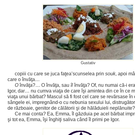
Gustativ
copiii cu care se juca faţea’scunselea prin
souk
, apoi mâ
care o învăţa…
O
învăţa?… O învăţa, sau
îl
învăţa? Of, nu numai că-i era
Igor, dar… nu cumva viaţa de care îşi amintea din ce în ce m
viaţa unui bărbat? Mascul să fi fost cel care se revărsase în
sângele ei, impregnând-o cu nebunia sexului lui, distrugător
de războaie, genitor de călătorii şi de hălăduieli neplănuite?
Ce mai conta? Ea, Emma, îl găzduia pe acel bărbat impr
şi tot ea, Emma, îşi înghiţi saliva când îl primi pe Igor.