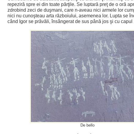
repeziră spre ei din toate părţile. Se luptară preţ de o oră a
zdrobind zeci de duşmani, care n-aveau nici armele lor cump
nici nu cunoşteau arta războiului, asemenea lor. Lupta se î
când Igor se prăvăli, însângerat de sus până jos şi cu capul 
De bello