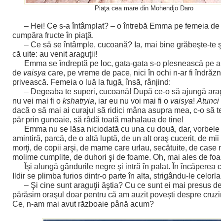
Piaţa cea mare din Mohendjo Daro
– Hei! Ce s-a întâmplat? – o întrebă Emma pe femeia de 
cumpăra fructe în piaţă.
– Ce să se întâmple, cucoană? Ia, mai bine grăbeşte-te şi
că uite: au venit araguţii!
Emma se îndreptă pe loc, gata-gata s-o plesnească pe 
de
vaisya
care, pe vreme de pace, nici în ochi n-ar fi îndrăzn
privească. Femeia o luă la fugă, însă, rânjind:
– Degeaba te superi, cucoană! După ce-o să ajungă araguţ
nu vei mai fi o
kshatryia
, iar eu nu voi mai fi o
vaisya
!
Atunci
dacă o să mai ai curajul să ridici mâna asupra mea, c-o să t
păr prin gunoaie, să râdă toată mahalaua de tine!
Emma nu se lăsa niciodată cu una cu două, dar, vorbele f
amintiră, parcă, de o altă luptă, de un alt oraş cucerit, de m
morţi, de copii arşi, de mame care urlau, secătuite, de case 
molime cumplite, de duhori şi de foame. Oh, mai ales de fo
Îşi alungă gândurile negre şi intră în palat. În încăperea
Ildir se plimba furios dintr-o parte în alta, strigându-le celorlal
– Şi cine sunt araguţii ăştia? Cu ce sunt ei mai presus d
părăsim oraşul doar pentru că am auzit poveşti despre cruz
Ce, n-am mai avut războaie până acum?