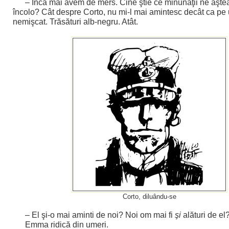
– Încă mai avem de mers. Cine ştie ce minunăţii ne aşte
încolo? Cât despre Corto, nu mi-l mai amintesc decât ca pe
nemişcat. Trăsături alb-negru. Atât.
Corto, diluându-se
– El şi-o mai aminti de noi? Noi om mai fi
şi
alături de el
Emma ridică din umeri.