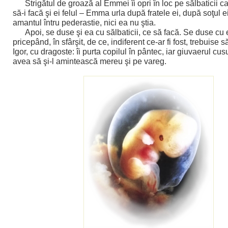
Strigătul de groază al Emmei îi opri în loc pe sălbaticii 
să-i facă şi ei felul – Emma urla după fratele ei, după soţul e
amantul întru pederastie, nici ea nu ştia.
Apoi, se duse şi ea cu sălbaticii, ce să facă. Se duse cu e
pricepând, în sfârşit, de ce, indiferent ce-ar fi fost, trebuise s
Igor, cu dragoste: îi purta copilul în pântec, iar giuvaerul cu
avea să şi-l amintească mereu şi pe vareg.