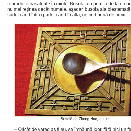
reproduce trăsăturile în minte. Busola aia primită de la un o
nu mai reţinea decât numele, aşadar, busola aia blestemată
sudul când într-o parte, când în alta, nefiind bună de nimic.
Busolă de Zhong Huo, cu ulei
– Oricât de vareg aş fi eu, se împăună Igor, fără nici un 