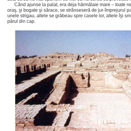
Când ajunse la palat, era deja hărmălaie mare – toate n
oraş, şi bogate şi sărace, se strânseseră de jur-împrejurul pa
unele strigau, altele se grăbeau spre casele lor, altele îşi 
părul din cap.