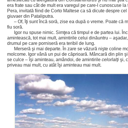
era frate sau cât de mult era varegul pe care-l cunoscuse la
Pera, invitată fiind de Corto Maltese ca să dicute despre cel
giuvaer din Pataliputra.
– Of, îţi sunt încă soră, zise ea după o vreme. Poate că m
fiu soră.
Igor nu spuse nimic. Simţea că timpul e de partea lui. În
amintească, tot mai mult, amintirile celui dinăuntru – aşadar,
drumul pe care porniseră era teribil de lung.
Merseră şi mai departe. În zare se văzură nişte coline 
molcome. Igor vână un pui de căprioară. Mâncară din plin ş
se culce – îşi aminteau, amândoi, de amintirile
celorlalţi
şi, 
priveau mai mult, cu atât îşi aminteau mai mult.