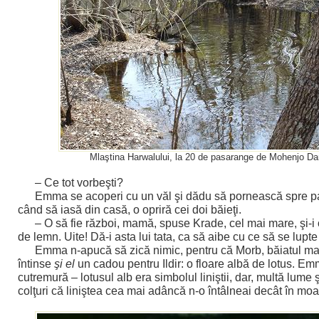
Mlaştina Harwalului, la 20 de pasarange de Mohenjo Da
– Ce tot vorbeşti?
Emma se acoperi cu un văl şi dădu să pornească spre pa
când să iasă din casă, o opriră cei doi băieţi.
– O să fie război, mamă, spuse Krade, cel mai mare, şi-i o
de lemn. Uite! Dă-i asta lui tata, ca să aibe cu ce să se lupte
Emma n-apucă să zică nimic, pentru că Morb, băiatul mai
întinse
şi el
un cadou pentru Ildir: o floare albă de lotus. E
cutremură – lotusul alb era simbolul liniştii, dar, multă lume
colţuri că liniştea cea mai adâncă n-o întâlneai decât în moa