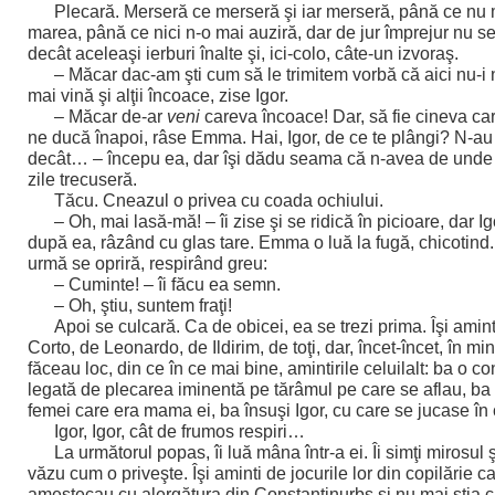
Plecară. Merseră ce merseră şi iar merseră, până ce nu 
marea, până ce nici n-o mai auziră, dar de jur împrejur nu 
decât aceleaşi ierburi înalte şi, ici-colo, câte-un izvoraş.
– Măcar dac-am şti cum să le trimitem vorbă că aici nu-i 
mai vină şi alţii încoace, zise Igor.
– Măcar de-ar
veni
careva încoace! Dar, să fie cineva car
ne ducă înapoi, râse Emma. Hai, Igor, de ce te plângi? N-au 
decât… – începu ea, dar îşi dădu seama că n-avea de unde 
zile trecuseră.
Tăcu. Cneazul o privea cu coada ochiului.
– Oh, mai lasă-mă! – îi zise şi se ridică în picioare, dar I
după ea, râzând cu glas tare. Emma o luă la fugă, chicotind
urmă se opriră, respirând greu:
– Cuminte! – îi făcu ea semn.
– Oh, ştiu, suntem fraţi!
Apoi se culcară. Ca de obicei, ea se trezi prima. Îşi ami
Corto, de Leonardo, de Ildirim, de toţi, dar, încet-încet, în min
făceau loc, din ce în ce mai bine, amintirile celuilalt: ba o c
legată de plecarea iminentă pe tărâmul pe care se aflau, ba
femei care era mama ei, ba însuşi Igor, cu care se jucase în 
Igor, Igor, cât de frumos respiri…
La următorul popas, îi luă mâna într-a ei. Îi simţi mirosul şi
văzu cum o priveşte. Îşi aminti de jocurile lor din copilărie c
amestecau cu alergătura din Constantinurbs şi nu mai ştia câ