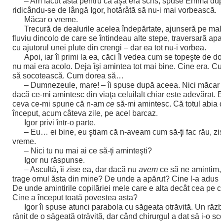
– Am făcut asta pentru că aşa era scris, spuse Emma du
ridicându-se de lângă Igor, hotărâtă să nu-i mai vorbească.
Măcar o vreme.
Trecură de dealurile acelea îndepărtate, ajunseră pe mal
fluviu dincolo de care se întindeau alte stepe, traversară a
cu ajutorul unei plute din crengi – dar ea tot nu-i vorbea.
Apoi, iar îl primi la ea, căci îl vedea cum se topeşte de d
nu mai era acolo. Deja îşi amintea tot mai bine. Cine era. 
să socotească. Cum dorea să…
– Dumnezeule, mare! – îi spuse după aceea. Nici măcar 
dacă ce-mi amintesc din viaţa celuilalt chiar este adevărat. 
ceva ce-mi spune că n-am
ce
să-mi amintesc. Că totul abia
început, acum câteva zile, pe acel barcaz.
Igor privi într-o parte.
– Eu… ei bine, eu ştiam că n-aveam cum să-ţi fac rău, zi
vreme.
– Nici tu nu mai ai ce să-ţi aminteşti?
Igor nu răspunse.
– Ascultă, îi zise ea, dar dacă nu
avem
ce să ne amintim
trage omul ăsta din mine? De unde a apărut? Cine l-a adus
De unde amintirile copilăriei mele care e alta decât cea pe c
Cine a început toată povestea asta?
Igor îi spuse atunci parabola cu săgeata otrăvită. Un răzb
rănit de o săgeată otrăvită, dar când chirurgul a dat să i-o sc