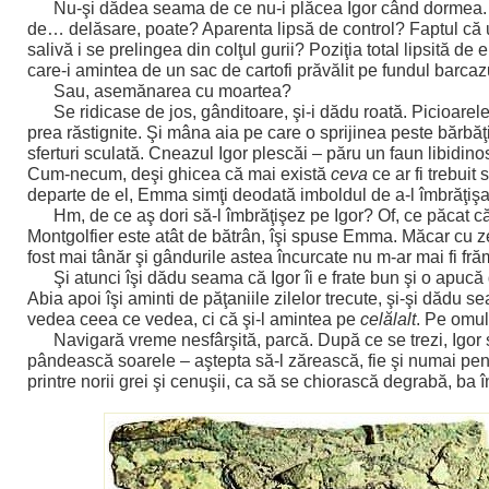
Nu-şi dădea seama de ce nu-i plăcea Igor când dormea. 
de… delăsare, poate? Aparenta lipsă de control? Faptul că u
salivă i se prelingea din colţul gurii? Poziţia total lipsită de 
care-i amintea de un sac de cartofi prăvălit pe fundul barcaz
Sau, asemănarea cu moartea?
Se ridicase de jos, gânditoare, şi-i dădu roată. Picioarel
prea răstignite. Şi mâna aia pe care o sprijinea peste bărbăţi
sferturi sculată. Cneazul Igor plescăi – păru un faun libidi
Cum-necum, deşi ghicea că mai există
ceva
ce ar fi trebuit 
departe de el, Emma simţi deodată imboldul de a-l îmbrăţişa
Hm, de ce aş dori să-l îmbrăţişez pe Igor? Of, ce păcat c
Montgolfier este atât de bătrân, îşi spuse Emma. Măcar cu ze
fost mai tânăr şi gândurile astea încurcate nu m-ar mai fi f
Şi atunci îşi dădu seama că Igor îi e frate bun şi o apucă
Abia apoi îşi aminti de păţaniile zilelor trecute, şi-şi dădu 
vedea ceea ce vedea, ci că şi-l amintea pe
celălalt
. Pe omul
Navigară vreme nesfârşită, parcă. După ce se trezi, Igor
pândească soarele – aştepta să-l zărească, fie şi numai pent
printre norii grei şi cenuşii, ca să se chiorască degrabă, ba î