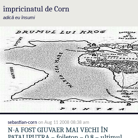
împricinatul de Corn
adică eu însumi
sebastian-corn
on Aug 11 2008 08:38 am
N-A FOST GIUVAER MAI VECHI ÎN
PATALIPUTRA – foileton – 0.8 – ultimul