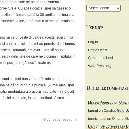
nea domniei-sale de pe canalul Antena
Arhivă
a Vorbe Grele. Cu acea ocazie, sper să găsesc o
al zilelor rămase până la 30 aprilie – ultima zi a
ftinească la loc, după cum a afirmat d-l ministru
Tehnice
ţit în ce priveşte difuzarea acestei scrisori, vă
Log in
r şi pentru critici – ele mi-au permis să-mi formez
Entries feed
n sistem. Totodată, am avut… era să spun
area
că deficitele de care ne ciocnim în spitalul în
Comments feed
mai spus, se regăsesc în toate eşaloanele
WordPress.org
nu sunt cel mai bun vorbitor în faţa camerelor de
ună pe gânduri opinia publică. Şi, mai ales, sper
Ultimele comentari
atra unghiulară a practicii medicale – în folosul
profesiei medicale, în care continui să cred.
Mircea Popescu
on
Omaha
tapirul
on
Omaha, Gold, J
impricinatul
on
Omaha, Go
56 responses so far
Dan
on
Se udrenizează Bu