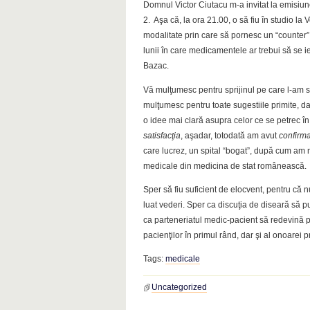
Domnul Victor Ciutacu m-a invitat la emisiu
2. Aşa că, la ora 21.00, o să fiu în studio l
modalitate prin care să pornesc un “counter” 
lunii în care medicamentele ar trebui să se ie
Bazac.
Vă mulţumesc pentru sprijinul pe care l-am sim
mulţumesc pentru toate sugestiile primite, da
o idee mai clară asupra celor ce se petrec î
satisfacţia
, aşadar, totodată am avut
confirm
care lucrez, un spital “bogat”, după cum am 
medicale din medicina de stat românească.
Sper să fiu suficient de elocvent, pentru că 
luat vederi. Sper ca discuţia de diseară să p
ca parteneriatul medic-pacient să redevină pi
pacienţilor în primul rând, dar şi al onoarei 
Tags:
medicale
Uncategorized