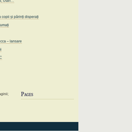
d, Utah…
opii și părinți disperați
fumați
ecca – lansare
ii
IC
Pages
ginii;