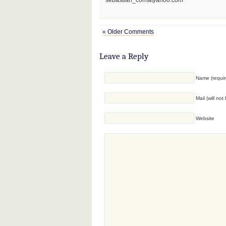
sebastian_cornatyahoo.com
« Older Comments
Leave a Reply
Name (requir
Mail (will no
Website