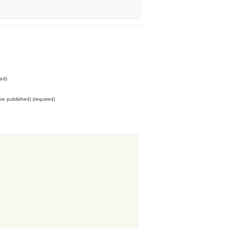
ed)
t be published) (required)