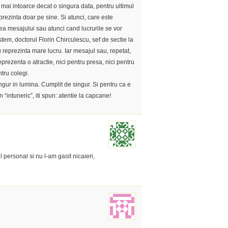
 mai intoarce decat o singura data, pentru ultimul
rezinta doar pe sine. Si atunci, care este
ea mesajului sau atunci cand lucrurile se vor
stem, doctorul Florin Chirculescu, sef de sectie la
 reprezinta mare lucru. Iar mesajul sau, repetat,
reprezenta o atractie, nici pentru presa, nici pentru
ntru colegi.
ngur in lumina. Cumplit de singur. Si pentru ca e
 “intuneric”, iti spun: atentie la capcane!
 personal si nu l-am gasit nicaieri,