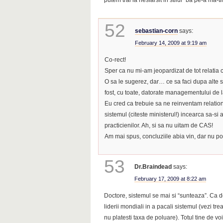
putem trai la nesfarsit in stilul “ba pe-a ma-tii
52
sebastian-corn
says:
February 14, 2009 at 9:19 am
Co-rect!
Sper ca nu mi-am jeopardizat de tot relatia
O sa le sugerez, dar… ce sa faci dupa alte s
fost, cu toate, datorate managementului de la
Eu cred ca trebuie sa ne reinventam relation
sistemul (citeste ministerul!) incearca sa-si
practicienilor. Ah, si sa nu uitam de CAS!
Am mai spus, concluziile abia vin, dar nu pot
53
Dr.Braindead
says:
February 17, 2009 at 8:22 am
Doctore, sistemul se mai si “sunteaza”. Ca 
liderii mondiali in a pacali sistemul (vezi tr
nu platesti taxa de poluare). Totul tine de voi