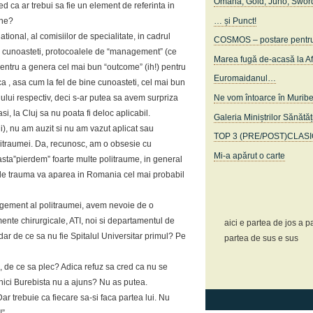
Omaha, Gold, Juno, Swor
ed ca ar trebui sa fie un element de referinta in
… și Punct!
ine?
ational, al comisiilor de specialitate, in cadrul
COSMOS – postare pentru c
 cunoasteti, protocoalele de “management” (ce
Marea fugă de-acasă la A
, pentru a genera cel mai bun “outcome” (ih!) pentru
Euromaidanul…
ca , asa cum la fel de bine cunoasteti, cel mai bun
Ne vom întoarce în Murib
iului respectiv, deci s-ar putea sa avem surpriza
si, la Cluj sa nu poata fi deloc aplicabil.
Galeria Miniștrilor Sănătăț
ni), nu am auzit si nu am vazut aplicat sau
TOP 3 (PRE/POST)CLAS
itraumei. Da, recunosc, am o obsesie cu
Mi-a apărut o carte
 asta”pierdem” foarte multe politraume, in general
 de trauma va aparea in Romania cel mai probabil
ement al politraumei, avem nevoie de o
amente chirurgicale, ATI, noi si departamentul de
aici e partea de jos a pa
 dar de ce sa nu fie Spitalul Universitar primul? Pe
partea de sus e sus
a, de ce sa plec? Adica refuz sa cred ca nu se
e nici Burebista nu a ajuns? Nu as putea.
 trebuie ca fiecare sa-si faca partea lui. Nu