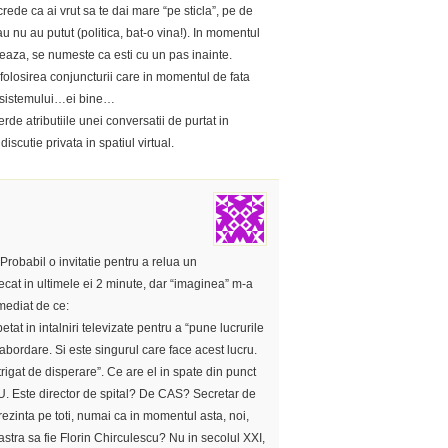
ede ca ai vrut sa te dai mare “pe sticla”, pe de
sau nu au putut (politica, bat-o vina!). In momentul
rmeaza, se numeste ca esti cu un pas inainte.
 folosirea conjuncturii care in momentul de fata
 sistemului…ei bine…
erde atributiile unei conversatii de purtat in
iscutie privata in spatiul virtual.
Probabil o invitatie pentru a relua un
at in ultimele ei 2 minute, dar “imaginea” m-a
imediat de ce:
at in intalniri televizate pentru a “pune lucrurile
abordare. Si este singurul care face acest lucru.
rigat de disperare”. Ce are el in spate din punct
U. Este director de spital? De CAS? Secretar de
zinta pe toti, numai ca in momentul asta, noi,
oastra sa fie Florin Chirculescu? Nu in secolul XXI,