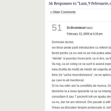
56 Responses to “Luni, 9 Februarie, 
« Older Comments
51
Dr.Braindead
says:
February 13, 2009 at 4:18 pm
Domnule doctor,
voi trece peste parti introductive cu referiri l
faceti pentru ca nu vad ce as mai putea ada
“stiriste” si punctez incercand, ca si dvs, s
Va rog, ca un coleg ce va sunt si avand exp
mea (hulita de multi) de medic de urgenta al ac
bine zis “uzina muncitoreasca”, sa ne aple
pe care le-ati mentionat.
Si nu ma refer aici la conditiile de munca, 
devreme la a avea sperante ca se va intamp
consultam 6 sau 7 pacienti intr-un spatiu de
ca nu, dar ne-am obisnuit. Din pacate si alt
Vreau sa discutam despre protocoale si, iert