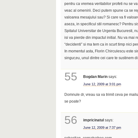
pentru ca vremea veritabilor profeti nu se va
veac al omenirii. Deci putem spune ca se rep
valoarea mesajului sau? Si care va fi valoar
aseza, in specificul stil romanesc? Pentru si
Spitalul Universitar de Urgenta Bucuresti, nu
isi va pierde din impactul initial. Nu va mai 
“decidenti” si ma tem ca in scurt timp nici pe
In momentul asta, Florin Chirculescu este si
singur,eu, unul dintre cei care te sustinem din
55
Bogdan Marin
says:
June 12, 2009 at 3:01 pm
Domnule dr, vreau sa va trimit ceva pe mailul
se poate?
56
impricinatul
says:
June 12, 2009 at 7:37 pm