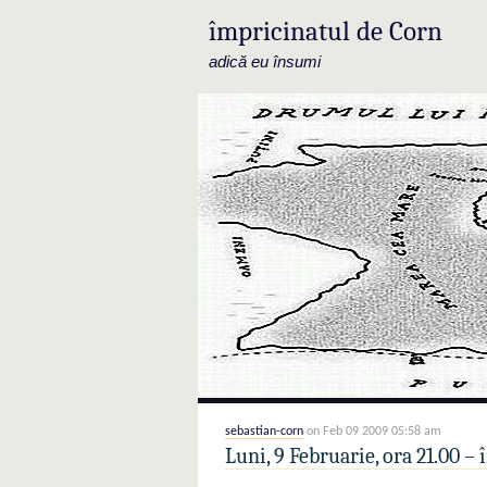
împricinatul de Corn
adică eu însumi
sebastian-corn
on Feb 09 2009 05:58 am
Luni, 9 Februarie, ora 21.00 – 