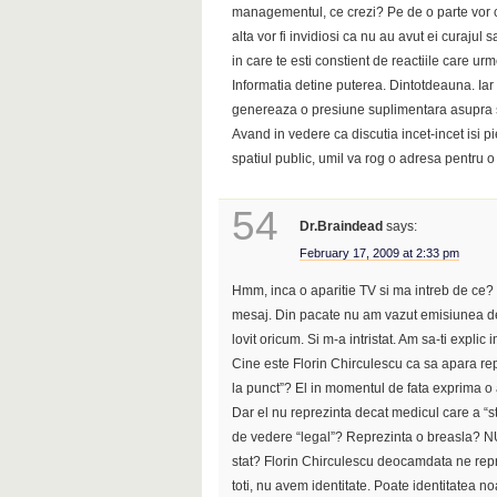
managementul, ce crezi? Pe de o parte vor cr
alta vor fi invidiosi ca nu au avut ei curajul 
in care te esti constient de reactiile care u
Informatia detine puterea. Dintotdeauna. Iar
genereaza o presiune suplimentara asupra
Avand in vedere ca discutia incet-incet isi pi
spatiul public, umil va rog o adresa pentru o d
54
Dr.Braindead
says:
February 17, 2009 at 2:33 pm
Hmm, inca o aparitie TV si ma intreb de ce? 
mesaj. Din pacate nu am vazut emisiunea dec
lovit oricum. Si m-a intristat. Am sa-ti explic 
Cine este Florin Chirculescu ca sa apara repet
la punct”? El in momentul de fata exprima o 
Dar el nu reprezinta decat medicul care a “st
de vedere “legal”? Reprezinta o breasla? N
stat? Florin Chirculescu deocamdata ne repre
toti, nu avem identitate. Poate identitatea n