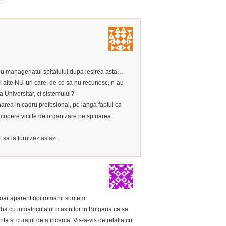
!”.
 cu manageriatul spitalului dupa iesirea asta…
i alte NU-uri care, de ce sa nu recunosc, n-au
 Universitar, ci sistemului?
area in cadru profesional, pe langa faptul ca
 acopere viciile de organizare pe spinarea
 sa la furnizez astazi.
doar aparent noi romanii suntem
eaba cu inmatriculatul masinilor in Bulgaria ca sa
nta si curajul de a incerca. Vis-a-vis de relatia cu