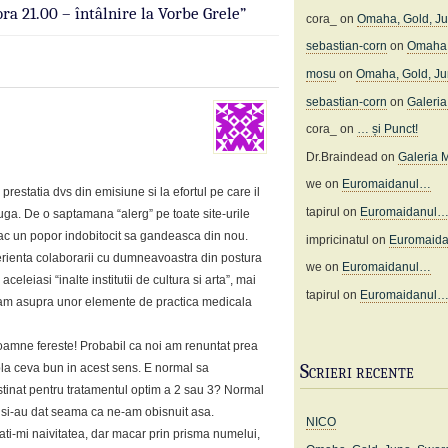
ora 21.00 – întâlnire la Vorbe Grele”
cora_
on
Omaha, Gold, J
sebastian-corn
on
Omaha,
mosu
on
Omaha, Gold, J
sebastian-corn
on
Galeria 
cora_
on
… și Punct!
Dr.Braindead
on
Galeria M
we
on
Euromaidanul…
a prestatia dvs din emisiune si la efortul pe care il
tapirul
on
Euromaidanul
uga. De o saptamana “alerg” pe toate site-urile
a fac un popor indobitocit sa gandeasca din nou.
impricinatul
on
Euromaid
erienta colaborarii cu dumneavoastra din postura
we
on
Euromaidanul…
eleiasi “inalte institutii de cultura si arta”, mai
tapirul
on
Euromaidanul
cam asupra unor elemente de practica medicala
Doamne fereste! Probabil ca noi am renuntat prea
Scrieri recente
la ceva bun in acest sens. E normal sa
stinat pentru tratamentul optim a 2 sau 3? Normal
ii si-au dat seama ca ne-am obisnuit asa.
NICO
ati-mi naivitatea, dar macar prin prisma numelui,