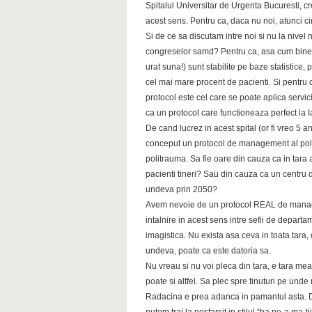
Spitalul Universitar de Urgenta Bucuresti, cr
acest sens. Pentru ca, daca nu noi, atunci c
Si de ce sa discutam intre noi si nu la nivel n
congreselor samd? Pentru ca, asa cum bine
urat suna!) sunt stabilite pe baze statistice
cel mai mare procent de pacienti. Si pentru 
protocol este cel care se poate aplica servic
ca un protocol care functioneaza perfect la Ia
De cand lucrez in acest spital (or fi vreo 5 a
conceput un protocol de management al pol
politrauma. Sa fie oare din cauza ca in tara
pacienti tineri? Sau din cauza ca un centru
undeva prin 2050?
Avem nevoie de un protocol REAL de manag
intalnire in acest sens intre sefii de depart
imagistica. Nu exista asa ceva in toata tara,
undeva, poate ca este datoria sa.
Nu vreau si nu voi pleca din tara, e tara me
poate si altfel. Sa plec spre tinuturi pe und
Radacina e prea adanca in pamantul asta. Dar