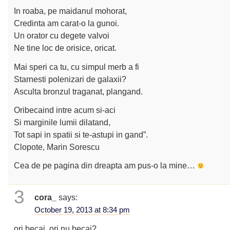
In roaba, pe maidanul mohorat,
Credinta am carat-o la gunoi.
Un orator cu degete valvoi
Ne tine loc de orisice, oricat.
Mai speri ca tu, cu simpul merb a fi
Starnesti polenizari de galaxii?
Asculta bronzul traganat, plangand.
Oribecaind intre acum si-aci
Si marginile lumii dilatand,
Tot sapi in spatii si te-astupi in gand”.
Clopote, Marin Sorescu
Cea de pe pagina din dreapta am pus-o la mine…
3
cora_
says:
October 19, 2013 at 8:34 pm
ori becai, ori nu becai?