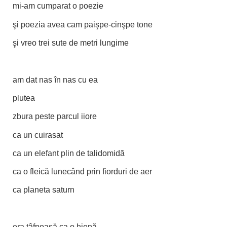
mi-am cumparat o poezie
şi poezia avea cam paişpe-cinşpe tone
şi vreo trei sute de metri lungime
am dat nas în nas cu ea
plutea
zbura peste parcul iiore
ca un cuirasat
ca un elefant plin de talidomidă
ca o fleică lunecând prin fiorduri de aer
ca planeta saturn
era ţâfnoasă ca o hienă