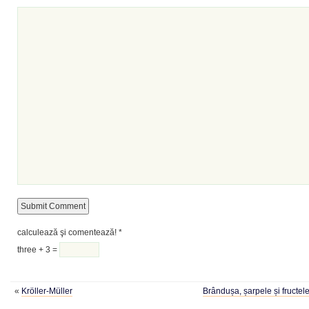
calculează şi comentează!
*
three + 3 =
«
Kröller-Müller
Brândușa, șarpele și fructel