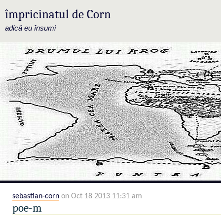
împricinatul de Corn
adică eu însumi
sebastian-corn
on Oct 18 2013 11:31 am
poe-m