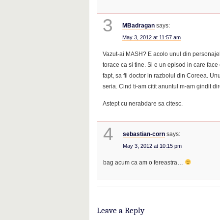
3
MBadragan
says:
May 3, 2012 at 11:57 am
Vazut-ai MASH? E acolo unul din personajel
torace ca si tine. Si e un episod in care fac
fapt, sa fii doctor in razboiul din Coreea. U
seria. Cind ti-am citit anuntul m-am gindit dire
Astept cu nerabdare sa citesc.
4
sebastian-corn
says:
May 3, 2012 at 10:15 pm
bag acum ca am o fereastra…
Leave a Reply