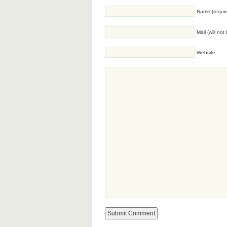
Name (requir
Mail (will no
Website