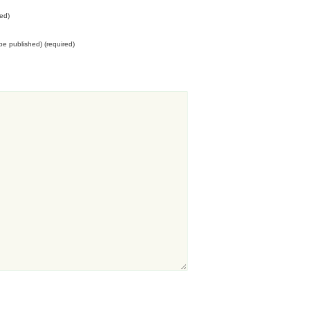
ed)
t be published) (required)