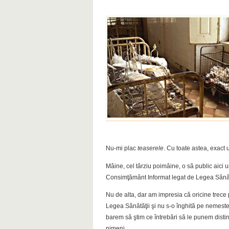
Nu-mi plac
teaserele
. Cu toate astea, exact
Mâine, cel târziu poimâine, o să public aici u
Consimţământ Informat legat de Legea Sănăt
Nu de alta, dar am impresia că oricine trece
Legea Sănătăţii şi nu s-o înghită pe nemest
barem să ştim ce întrebări să le punem distin
nimeni.