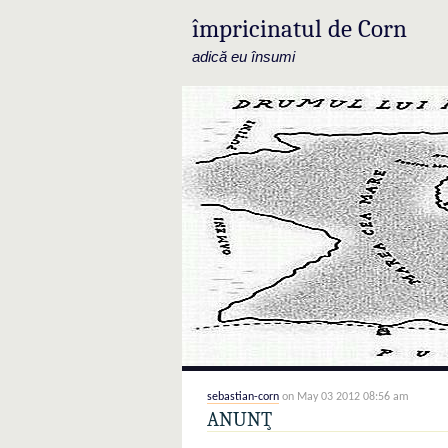
împricinatul de Corn
adică eu însumi
sebastian-corn
on May 03 2012 08:56 am
ANUNŢ