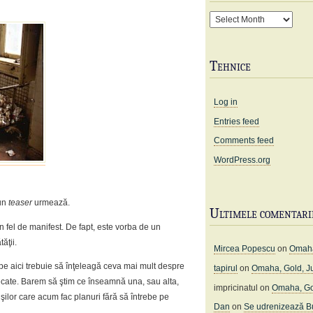
Arhivă
Tehnice
Log in
Entries feed
Comments feed
WordPress.org
 un
teaser
urmează.
Ultimele comentari
n fel de manifest. De fapt, este vorba de un
ăţii.
Mircea Popescu
on
Omaha
 pe aici trebuie să înţeleagă ceva mai mult despre
tapirul
on
Omaha, Gold, J
ecate. Barem să ştim ce înseamnă una, sau alta,
impricinatul
on
Omaha, Go
şilor care acum fac planuri fără să întrebe pe
Dan
on
Se udrenizează Bu