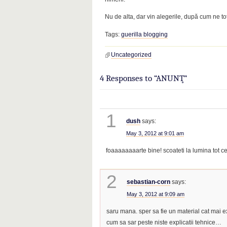
Nu de alta, dar vin alegerile, după cum ne t
Tags:
guerilla blogging
Uncategorized
4 Responses to “ANUNŢ”
1
dush
says:
May 3, 2012 at 9:01 am
foaaaaaaaarte bine! scoateti la lumina tot c
2
sebastian-corn
says:
May 3, 2012 at 9:09 am
saru mana. sper sa fie un material cat mai expl
cum sa sar peste niste explicatii tehnice…