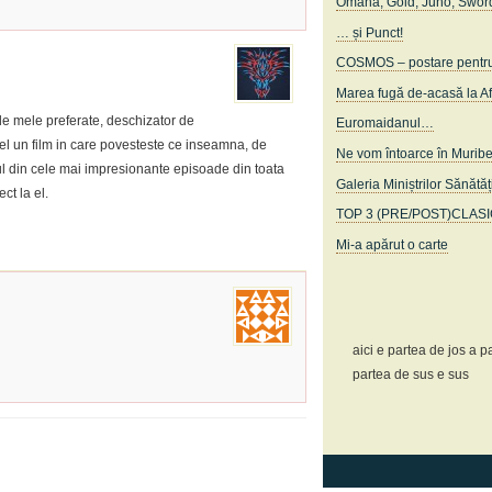
Omaha, Gold, Juno, Swor
… și Punct!
COSMOS – postare pentru c
Marea fugă de-acasă la A
e mele preferate, deschizator de
Euromaidanul…
e el un film in care povesteste ce inseamna, de
Ne vom întoarce în Murib
nul din cele mai impresionante episoade din toata
Galeria Miniștrilor Sănătăț
ct la el.
TOP 3 (PRE/POST)CLAS
Mi-a apărut o carte
aici e partea de jos a pa
partea de sus e sus