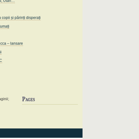
d, Utah…
opii și părinți disperați
fumați
ecca – lansare
ii
IC
Pages
ginii;