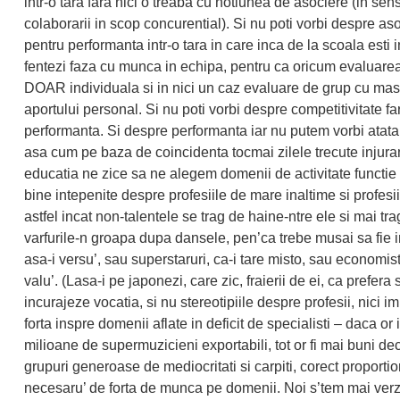
intr-o tara fara nici o treaba cu notiunea de asociere (in sen
colaborarii in scop concurential). Si nu poti vorbi despre as
pentru performanta intr-o tara in care inca de la scoala esti 
fentezi faza cu munca in echipa, pentru ca oricum evaluarea
DOAR individuala si in nici un caz evaluare de grup cu ma
aportului personal. Si nu poti vorbi despre competitivitate fa
performanta. Si despre performanta iar nu putem vorbi atata 
asa cum pe baza de coincidenta tocmai zilele trecute injur
educatia ne zice sa ne alegem domenii de activitate functie
bine intepenite despre profesiile de mare inaltime si profesi
astfel incat non-talentele se trag de haine-ntre ele si mai tra
varfurile-n groapa dupa dansele, pen’ca trebe musai sa fie i
asa-i versu’, sau superstaruri, ca-i tare misto, sau economist
valu’. (Lasa-i pe japonezi, care zic, fraierii de ei, ca prefera 
incurajeze vocatia, si nu stereotipiile despre profesii, nici 
forta inspre domenii aflate in deficit de specialisti – daca or 
milioane de supermuzicieni exportabili, tot or fi mai buni de
grupuri generoase de mediocritati si carpiti, corect proportio
necesaru’ de forta de munca pe domenii. Noi s’tem mai verz