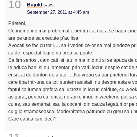
10
Bujold
says:
September 27, 2011 at 4:45 am
Prieteni,
Cu inginerii e mai problematic pentru ca, daca se baga cine
are pe unde sa execute p’acilisa.
Avocati se fac cu totii…. sa-i vedeti ce-or sa mai pledeze pri
ca de respectat legile nu prea se poate.
Sa fim seriosi, cam cati isi iau inima in dinti si se apuca de
le aduca bani si nu lamentari prin varii locuri despre cat de 
ei si cat de doritori de ajutor….Nu vreau sa par prietenul lui 
care tipa intr-una ca toti suntem asistati, nu despre asta e vo
faptul ca lumea prefera sa lucreze in locuri caldute, cu we
asigurat, pentru ca, oricat ne-am chinui, in weekend pot sa 
cules, sau semanat, sau la coceni, din cauza legaturilor pe 
cu glia stramoseasca. Modernitatea patrunde cu greu sau 
Care capitalism, deci?