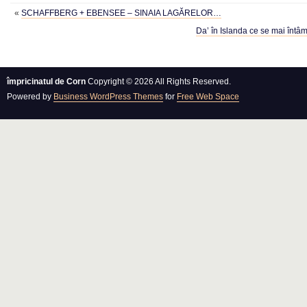
«
SCHAFFBERG + EBENSEE – SINAIA LAGĂRELOR…
Da’ în Islanda ce se mai înt
împricinatul de Corn
Copyright © 2026 All Rights Reserved.
Powered by
Business WordPress Themes
for
Free Web Space