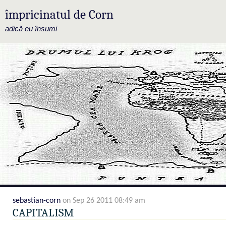
împricinatul de Corn
adică eu însumi
sebastian-corn
on Sep 26 2011 08:49 am
CAPITALISM