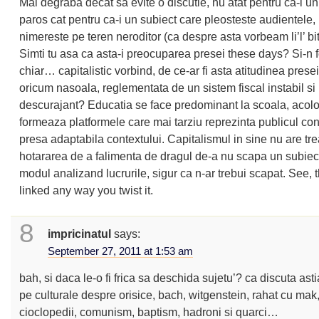
Mai degraba decat sa evite o discutie, nu atat pentru ca-i un
paros cat pentru ca-i un subiect care pleosteste audientele,
nimereste pe teren neroditor (ca despre asta vorbeam li’l’ bit 
Simti tu asa ca asta-i preocuparea presei these days? Si-n 
chiar… capitalistic vorbind, de ce-ar fi asta atitudinea prese
oricum nasoala, reglementata de un sistem fiscal instabil si
descurajant? Educatia se face predominant la scoala, acol
formeaza platformele care mai tarziu reprezinta publicul c
presa adaptabila contextului. Capitalismul in sine nu are tr
hotararea de a falimenta de dragul de-a nu scapa un subiect
modul analizand lucrurile, sigur ca n-ar trebui scapat. See, 
linked any way you twist it.
8
impricinatul
says:
September 27, 2011 at 1:53 am
bah, si daca le-o fi frica sa deschida sujetu’? ca discuta asti
pe culturale despre orisice, bach, witgenstein, rahat cu mak,
cioclopedii, comunism, baptism, hadroni si quarci…