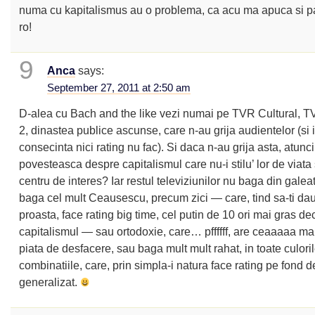
numa cu kapitalismus au o problema, ca acu ma apuca si p
ro!
9
Anca
says:
September 27, 2011 at 2:50 am
D-alea cu Bach and the like vezi numai pe TVR Cultural, 
2, dinastea publice ascunse, care n-au grija audientelor (si 
consecinta nici rating nu fac). Si daca n-au grija asta, atun
povesteasca despre capitalismul care nu-i stilu’ lor de viata 
centru de interes? Iar restul televiziunilor nu baga din galea
baga cel mult Ceausescu, precum zici — care, tind sa-ti da
proasta, face rating big time, cel putin de 10 ori mai gras de
capitalismul — sau ortodoxie, care… pffffff, are ceaaaaa m
piata de desfacere, sau baga mult mult rahat, in toate culoril
combinatiile, care, prin simpla-i natura face rating pe fond 
generalizat.