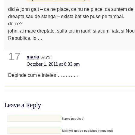
did & john galt – ca ne place, ca nu ne place, ca suntem de
dreapta sau de stanga – exista batiste puse pe tambal.
de ce?
john, ai mare dreptate. sufla toti in iaurt. si acum, iata si No
Republica, lol…
17
maria
says:
October 1, 2011 at 6:33 pm
Depinde cum e inteles…………..
Leave a Reply
Name (required)
Mail (will not be published) (required)