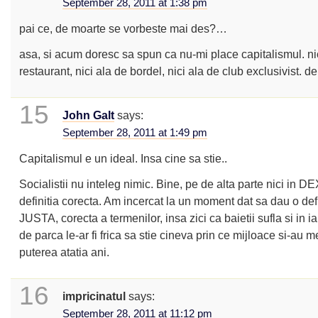
September 28, 2011 at 1:38 pm
pai ce, de moarte se vorbeste mai des?…
asa, si acum doresc sa spun ca nu-mi place capitalismul. ni
restaurant, nici ala de bordel, nici ala de club exclusivist. de
15
John Galt
says:
September 28, 2011 at 1:49 pm
Capitalismul e un ideal. Insa cine sa stie..
Socialistii nu inteleg nimic. Bine, pe de alta parte nici in D
definitia corecta. Am incercat la un moment dat sa dau o defi
JUSTA, corecta a termenilor, insa zici ca baietii sufla si in iau
de parca le-ar fi frica sa stie cineva prin ce mijloace si-au m
puterea atatia ani.
16
impricinatul
says:
September 28, 2011 at 11:12 pm