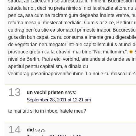
strada, adicatelea nu se adreseaza lu’ nimeni, Bucurestiul 
strada la noi, deci nu preia nimic si nici la strazile altora nu 
pen’ca, asa cum ne raciram gura degeaba inainte vreme, nu
returna mesajul mestecat mediatic. Cum s-ar zice, Berlinu’ 
cu drag pen’ca stie ca stomacul primeste inapoi, Bucuresti
gura din bun capat, ca nu consuma alimente greu digerabile,
de vegetarian nerumegator intr-ale capitalismului s-atunci 
provoace greturi ca la otraviri, mai bine “Nu, multumim.”.
S
nivel de Berlin, Paris etc. vorbind, are unde si de unde se i
apetitul pentru capitalism, e dinaia cu
venitidragipasariinapoiveniticubine. La noi e cu masca lu’ Z
13
un vechi prieten
says:
September 28, 2011 at 12:21 am
te mai uiti si tu in inbox, fratele meu?
14
did
says: