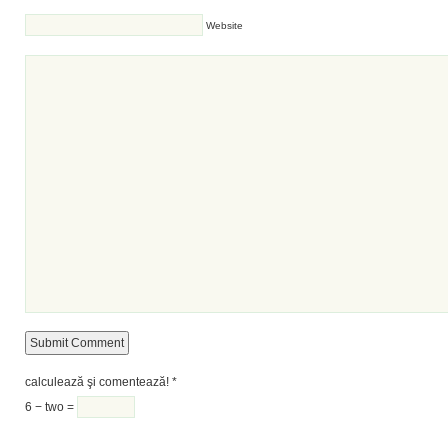
Website
calculează şi comentează!
*
6 − two =