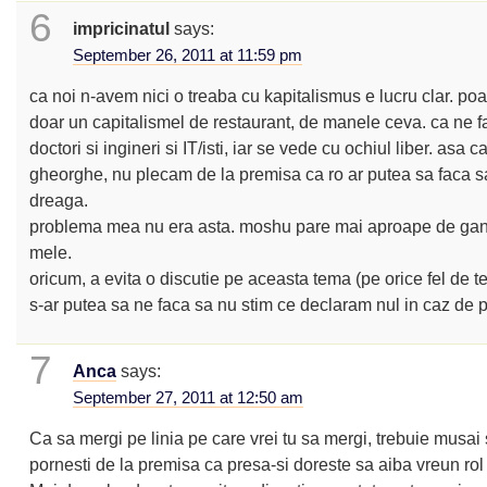
6
impricinatul
says:
September 26, 2011 at 11:59 pm
ca noi n-avem nici o treaba cu kapitalismus e lucru clar. poa
doar un capitalismel de restaurant, de manele ceva. ca ne f
doctori si ingineri si IT/isti, iar se vede cu ochiul liber. asa 
gheorghe, nu plecam de la premisa ca ro ar putea sa faca 
dreaga.
problema mea nu era asta. moshu pare mai aproape de gan
mele.
oricum, a evita o discutie pe aceasta tema (pe orice fel de t
s-ar putea sa ne faca sa nu stim ce declaram nul in caz de p
7
Anca
says:
September 27, 2011 at 12:50 am
Ca sa mergi pe linia pe care vrei tu sa mergi, trebuie musai
pornesti de la premisa ca presa-si doreste sa aiba vreun rol