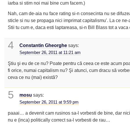
iarba si stim noi mai bine cum facem.)
Nah, cam de-aia nu face rating si-n consecinta nu se difuz
sticle si nu se propaga nici imprimat capitalismu’. La ce ne-a
Stii tu cum e, daca esti laptareasa, si-n Bill Blass tot a vac
4
Constantin Gheorghe
says:
September 26, 2011 at 11:21 am
Ştiu şi eu de ce nu? Poate pentru că ceea ce este acum po
fi orice, numai capitalism nu? Şi atunci, cum dracu să vorbe
ceva ce nu (mai) există?
5
mosu
says:
September 26, 2011 at 9:59 pm
paaai… a devenit cam rusinos sa-l vorbesti de bine, dar nic
nu e (inca) politically correct sa-l vorbesti de rau…