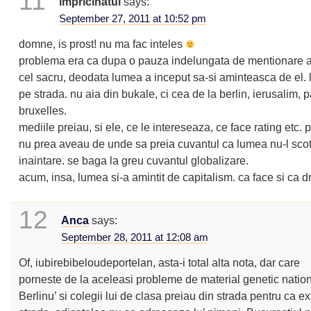
11
impricinatul
says:
September 27, 2011 at 10:52 pm
domne, is prost! nu ma fac inteles
problema era ca dupa o pauza indelungata de mentionare a
cel sacru, deodata lumea a inceput sa-si aminteasca de el.
pe strada. nu aia din bukale, ci cea de la berlin, ierusalim, p
bruxelles.
mediile preiau, si ele, ce le intereseaza, ce face rating etc
nu prea aveau de unde sa preia cuvantul ca lumea nu-l sco
inaintare. se baga la greu cuvantul globalizare.
acum, insa, lumea si-a amintit de capitalism. ca face si ca
12
Anca
says:
September 28, 2011 at 12:08 am
Of, iubirebibeloudeportelan, asta-i total alta nota, dar care
porneste de la aceleasi probleme de material genetic nation
Berlinu’ si colegii lui de clasa preiau din strada pentru ca ex