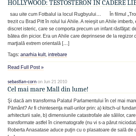
HOLLYWOOD: TESTOSTERON ÎN CĂDERE LI
sau uite cum Fotbalul ia locul Rugbyului… În filmul „Tro
trezit cu Brad Pitt în rolul lui Ahile. A reieşit un Ahile imberb, 
discret isteric, care se comporta precum un infant răsfăţat: de
bătea din picior. Era un Ahile care deprinsese de la regizor 
marţială extrem orientală […]
Tags:
anarhia kult
,
intrebare
Read Full Post »
sebastian-corn
on Jun 21 2010
Cel mai mare Mall din lume!
Şi dacă am transforma Palatul Parlamentului în cel mai mar
Pământ? Ar fi chintesenţa mall-urilor prin: a) kitsch-ul funda
arhitecturii sale, b) dimensiunile catastrofale ale sălilor, care 
transformate astfel în cinematografe (nu vi s-a părut nicioda
Roberta Anasatase aduce puţin cu o plasatoare de sală de 