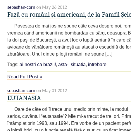
sebastian-corn
on May 26 2012
Fază cu români şi americani, de la Pamfil Şe
Povestea de mai jos ne spune câte ceva despre noi, ro
vremea când americanii ne bombardau cu sârg, deasupra Bol
la doi paşi de Bucureşti, a avut loc o luptă aeriană în care c
avioane de vânătoare româneşti au atacat o escadrilă de for
zburătoare. Unul dintre piloţii români, ne spune […]
Tags:
ai nostri ca brazii!
,
asta-i situatia
,
intrebare
Read Full Post »
sebastian-corn
on May 01 2012
EUTANASIA
Oare de câte ori îi trece unui medic prin minte, la modul
serios, cuvântul “eutanasie”? Mie mi-a trecut de trei ori. Pri
întâmplat prin 1993, sau 1994. Era vorba de un pacient perfe
o inimă brici, cu o funcţie renală fără cusur, cu un ficat impec