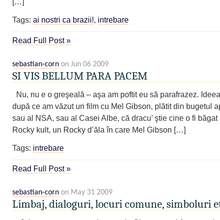
[…]
Tags:
ai nostri ca brazii!
,
intrebare
Read Full Post »
sebastian-corn
on Jun 06 2009
SI VIS BELLUM PARA PACEM
Nu, nu e o greşeală – aşa am poftit eu să parafrazez. Ideea
după ce am văzut un film cu Mel Gibson, plătit din bugetul a
sau al NSA, sau al Casei Albe, că dracu’ ştie cine o fi băgat 
Rocky kult, un Rocky d’ăla în care Mel Gibson […]
Tags:
intrebare
Read Full Post »
sebastian-corn
on May 31 2009
Limbaj, dialoguri, locuri comune, simboluri e