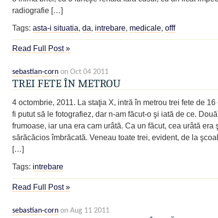
radiografie […]
Tags:
asta-i situatia
,
da
,
intrebare
,
medicale
,
offf
Read Full Post »
sebastian-corn
on Oct 04 2011
TREI FETE ÎN METROU
4 octombrie, 2011. La staţia X, intră în metrou trei fete de 16
fi putut să le fotografiez, dar n-am făcut-o şi iată de ce. Dou
frumoase, iar una era cam urâtă. Ca un făcut, cea urâtă era 
sărăcăcios îmbrăcată. Veneau toate trei, evident, de la şcoal
[…]
Tags:
intrebare
Read Full Post »
sebastian-corn
on Aug 11 2011