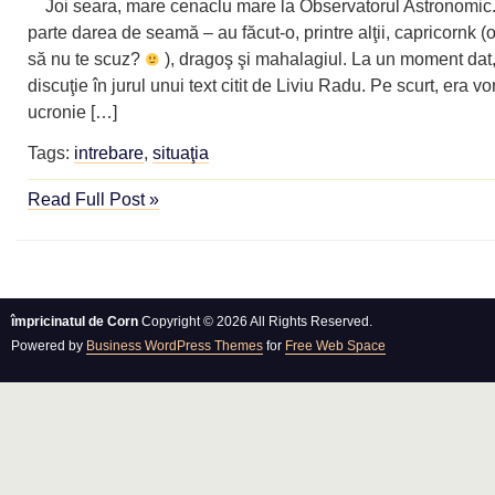
Joi seara, mare cenaclu mare la Observatorul Astronomic.
parte darea de seamă – au făcut-o, printre alţii, capricornk (
să nu te scuz?
), dragoş şi mahalagiul. La un moment dat, 
discuţie în jurul unui text citit de Liviu Radu. Pe scurt, era v
ucronie […]
Tags:
intrebare
,
situaţia
Read Full Post »
împricinatul de Corn
Copyright © 2026 All Rights Reserved.
Powered by
Business WordPress Themes
for
Free Web Space