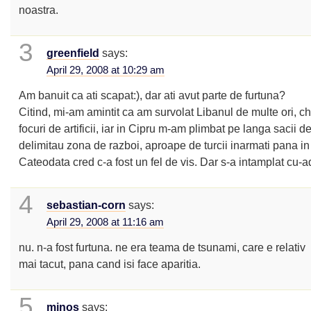
noastra.
3
greenfield
says:
April 29, 2008 at 10:29 am
Am banuit ca ati scapat:), dar ati avut parte de furtuna?
Citind, mi-am amintit ca am survolat Libanul de multe ori, c
focuri de artificii, iar in Cipru m-am plimbat pe langa sacii d
delimitau zona de razboi, aproape de turcii inarmati pana in 
Cateodata cred c-a fost un fel de vis. Dar s-a intamplat cu
4
sebastian-corn
says:
April 29, 2008 at 11:16 am
nu. n-a fost furtuna. ne era teama de tsunami, care e relativ
mai tacut, pana cand isi face aparitia.
5
minos
says: