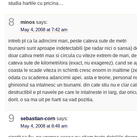
studia hartile cu pricina…
8
minos
says:
May 4, 2008 at 7:42 am
intreb pt ca la adincimi mari, peste cateva sute de metri
tsunami sunt aproape indetectabili (pe radar nici o sansa) 
doar cativa metri max si circula cu viteze extrem de mari, d
cateva sute de kilometri/ora (exact, nu exagerez). cand se 
coasta le scade viteza in schimb cresc enorm in inaltime (ze
odata cu scaderea adancimii apei. asta e teorie, personal 
ghinionul sa intalnesc un tsunami. din cate stiu nu e clar ca
destructibil e pt navele pe care le intalneste in larg, dar ori
dorit. o sa ma uit pe harti sa vad pozitia.
9
sebastian-corn
says:
May 4, 2008 at 8:48 am
cinstit sa fiu, pe vremea aceea nu stiam toate detaliile desp