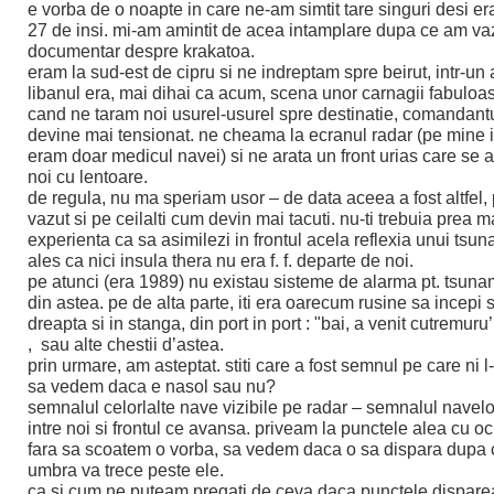
e vorba de o noapte in care ne-am simtit tare singuri desi e
27 de insi. mi-am amintit de acea intamplare dupa ce am va
documentar despre krakatoa.
eram la sud-est de cipru si ne indreptam spre beirut, intr-un 
libanul era, mai dihai ca acum, scena unor carnagii fabuloase
cand ne taram noi usurel-usurel spre destinatie, comandant
devine mai tensionat. ne cheama la ecranul radar (pe mine i
eram doar medicul navei) si ne arata un front urias care se 
noi cu lentoare.
de regula, nu ma speriam usor – de data aceea a fost altfel, p
vazut si pe ceilalti cum devin mai tacuti. nu-ti trebuia prea m
experienta ca sa asimilezi in frontul acela reflexia unui tsun
ales ca nici insula thera nu era f. f. departe de noi.
pe atunci (era 1989) nu existau sisteme de alarma pt. tsunam
din astea. pe de alta parte, iti era oarecum rusine sa incepi s
dreapta si in stanga, din port in port : "bai, a venit cutremuru
, sau alte chestii d’astea.
prin urmare, am asteptat. stiti care a fost semnul pe care ni l
sa vedem daca e nasol sau nu?
semnalul celorlalte nave vizibile pe radar – semnalul navelo
intre noi si frontul ce avansa. priveam la punctele alea cu oc
fara sa scoatem o vorba, sa vedem daca o sa dispara dupa 
umbra va trece peste ele.
ca si cum ne puteam pregati de ceva daca punctele disparea