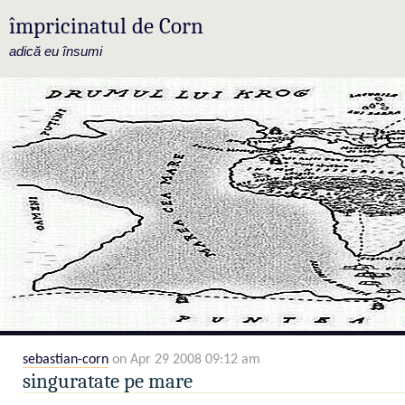
împricinatul de Corn
adică eu însumi
sebastian-corn
on Apr 29 2008 09:12 am
singuratate pe mare